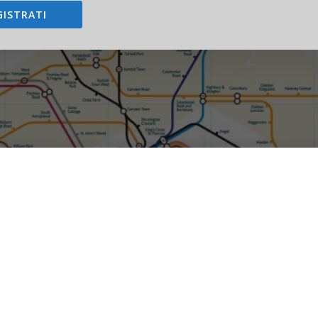
GISTRATI
tro di Londra reloaded