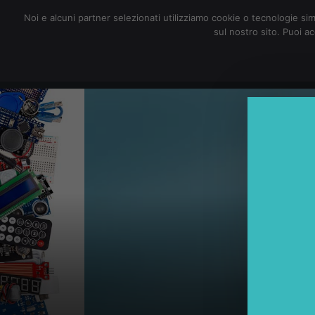
redazione@digitalic.it
Noi e alcuni partner selezionati utilizziamo cookie o tecnologie sim
sul nostro sito. Puoi a
Hardware & Software
D