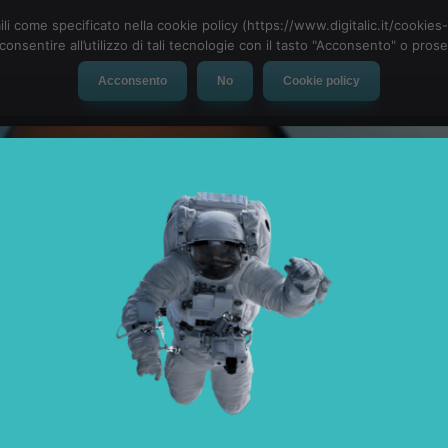
ili come specificato nella cookie policy (https://www.digitalic.it/cookie
cconsentire all’utilizzo di tali tecnologie con il tasto "Acconsento" o pro
Acconsento
No
Cookie policy
evice
Social Network
App
Automotive
Tech-News