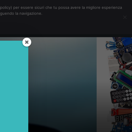
Chi siamo
Contatti
Pubblicità
s-policy) per essere sicuri che tu possa avere la migliore esperienza
seguendo la navigazione.
Eventi Digitalic
Cerca