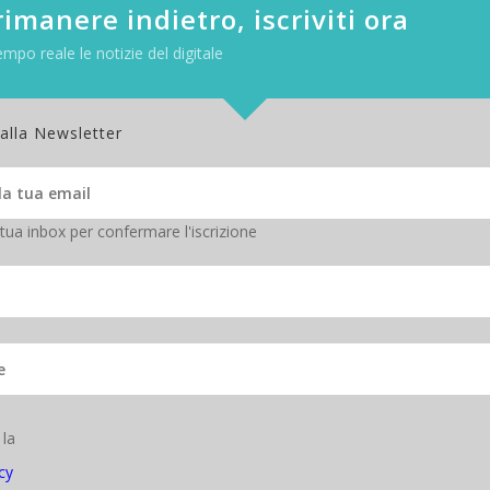
imanere indietro, iscriviti ora
ng
empo reale le notizie del digitale
 alla Newsletter
EVENTI DIGITALIC
,
SOCIAL NETWORK
,
TECH-NEWS
|
 tua inbox per confermare l'iscrizione
a modifica: 2011-08-08T18:39:06+00:00 da
Twitter
0
LinkedIn
0
Flipboard
Buffer
0
 la
cy