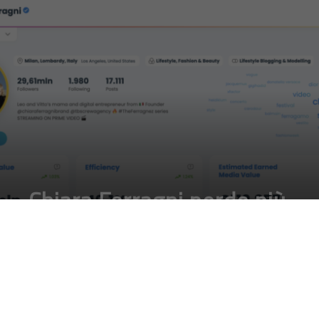
Chiara Ferragni perde più
di 150.000 follower,
l’analisi