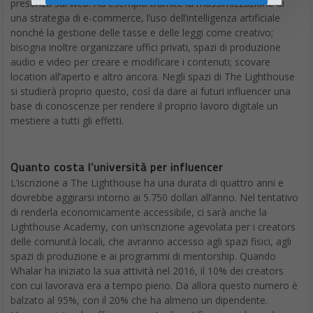
presenza sul web. Ad esempio tramite la massimizzazione di
una strategia di e-commerce, l’uso dell’intelligenza artificiale
nonché la gestione delle tasse e delle leggi come creativo;
bisogna inoltre organizzare uffici privati, spazi di produzione
audio e video per creare e modificare i contenuti; scovare
location all’aperto e altro ancora. Negli spazi di The Lighthouse
si studierà proprio questo, così da dare ai futuri influencer una
base di conoscenze per rendere il proprio lavoro digitale un
mestiere a tutti gli effetti.
Quanto costa l’università per influencer
L’iscrizione a The Lighthouse ha una durata di quattro anni e
dovrebbe aggirarsi intorno ai 5.750 dollari all’anno. Nel tentativo
di renderla economicamente accessibile, ci sarà anche la
Lighthouse Academy, con un’iscrizione agevolata per i creators
delle comunità locali, che avranno accesso agli spazi fisici, agli
spazi di produzione e ai programmi di mentorship. Quando
Whalar ha iniziato la sua attività nel 2016, il 10% dei creators
con cui lavorava era a tempo pieno. Da allora questo numero è
balzato al 95%, con il 20% che ha almeno un dipendente.