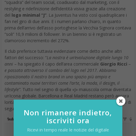
“squadra” del team social, coadiuvato dal marketing, con il
restyling e ridefinizione dell’identità visiva grazie alla creazione
del
logo minimal “J”
. La Juventus ha visto così quadruplicare i
fan nel giro di due anni. E i numeri parlano chiaro, in quanto
prima dell’arrivo dell’asso portoghese la Vecchia Signora contava
“soli” 10,9 milioni di follower. In un biennio si è registrato un
clamoroso incremento del 272%.
Il club preferisce tuttavia evidenziare come detto anche altri
fattori del successo: “
La nostra è un’evoluzione digitale lunga 10
anni
– ha spiegato il capo dell’area commerciale
Giorgio Ricci
–
e passata attraverso il cambio del logo nel 2017. Abbiamo
riposizionato il nostro brand in uno spazio più ampio e
contaminato nuovi territori come l’arte, la moda, il design, il
lifestyle”
. Tutto nel segno di quella «J» maiuscola ormai diventata
un’icona globale. Barcellona e Real Madrid restano però ancora
lontane, con la bellezza, rispettivamente, di 87,2 e 88,7 milioni di
seguaci.
Non rimanere indietro,
iscriviti ora
Ricevi in tempo reale le notizie del digitale