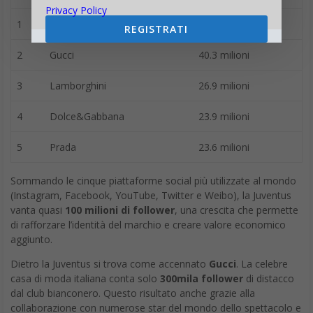
Privacy Policy
1
Juventus
40.5 milioni
REGISTRATI
2
Gucci
40.3 milioni
3
Lamborghini
26.9 milioni
4
Dolce&Gabbana
23.9 milioni
5
Prada
23.6 milioni
Sommando le cinque piattaforme social più utilizzate al mondo
(Instagram, Facebook, YouTube, Twitter e Weibo), la Juventus
vanta quasi
100 milioni di follower
, una crescita che permette
di rafforzare l’identità del marchio e creare valore economico
aggiunto.
Dietro la Juventus si trova come accennato
Gucci
. La celebre
casa di moda italiana conta solo
300mila follower
di distacco
dal club bianconero. Questo risultato anche grazie alla
collaborazione con numerose star del mondo dello spettacolo e