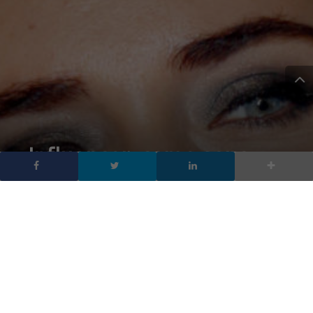
Influencer: come sono
cambiati dopo il “pandoro
gate”, analisi post
compliance
DA
FRANCESCO MARINO
|
24 MAR 2024
|
SOCIAL NETWORK
|