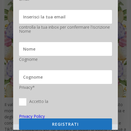
controlla la tua inbox per confermare l'iscrizione
Nome
Cognome
Privacy*
Accetto la
Il valore della Pasqua è di fondamentale importanza. In questo
momento si riscopre il valore delle piccole cose, della famiglia e
Privacy Policy
degli amici. Un’immagine in formato verticale adatta per la
condivisione non solo su WhatsApp ma anche su Instagram e
REGISTRATI
TikTok e Instagram, per far arrivare gli auguri di buona Pasqua a