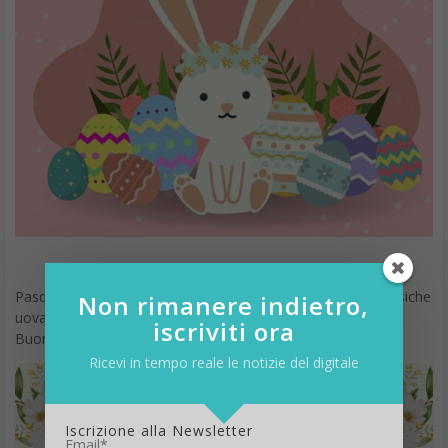
Pasqua è sinonimo di primavera e, quindi, assieme alle classiche
Non rimanere indietro,
uova, i fiori incarnano questo spirito in questa immagine di
iscriviti ora
Buona Pasqua, perfetta per celebrare il periodo.
Ricevi in tempo reale le notizie del digitale
Iscrizione alla Newsletter
Email*