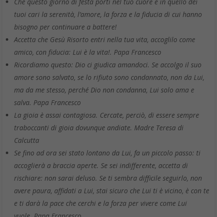
Che questo giorno di festa porti nel tuo cuore e in quello dei
tuoi cari la serenità, l’amore, la forza e la fiducia di cui hanno
bisogno per continuare a battere!
Accetta che Gesù Risorto entri nella tua vita, accoglilo come
amico, con fiducia: Lui è la vita!. Papa Francesco
Ricordiamo questo: Dio ci giudica amandoci. Se accolgo il suo
amore sono salvato, se lo rifiuto sono condannato, non da Lui,
ma da me stesso, perché Dio non condanna, Lui solo ama e
salva. Papa Francesco
La gioia è assai contagiosa. Cercate, perciò, di essere sempre
traboccanti di gioia dovunque andiate. Madre Teresa di
Calcutta
Se fino ad ora sei stato lontano da Lui, fa un piccolo passo: ti
accoglierà a braccia aperte. Se sei indifferente, accetta di
rischiare: non sarai deluso. Se ti sembra difficile seguirlo, non
avere paura, affidati a Lui, stai sicuro che Lui ti è vicino, è con te
e ti darà la pace che cerchi e la forza per vivere come Lui
vuole. Papa Francesco