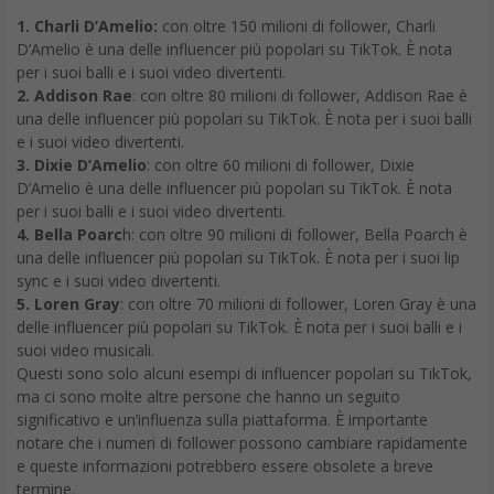
1. Charli D’Amelio:
con oltre 150 milioni di follower, Charli
D’Amelio è una delle influencer più popolari su TikTok. È nota
per i suoi balli e i suoi video divertenti.
2. Addison Rae
: con oltre 80 milioni di follower, Addison Rae è
una delle influencer più popolari su TikTok. È nota per i suoi balli
e i suoi video divertenti.
3. Dixie D’Amelio
: con oltre 60 milioni di follower, Dixie
D’Amelio è una delle influencer più popolari su TikTok. È nota
per i suoi balli e i suoi video divertenti.
4. Bella Poarc
h: con oltre 90 milioni di follower, Bella Poarch è
una delle influencer più popolari su TikTok. È nota per i suoi lip
sync e i suoi video divertenti.
5. Loren Gray
: con oltre 70 milioni di follower, Loren Gray è una
delle influencer più popolari su TikTok. È nota per i suoi balli e i
suoi video musicali.
Questi sono solo alcuni esempi di influencer popolari su TikTok,
ma ci sono molte altre persone che hanno un seguito
significativo e un’influenza sulla piattaforma. È importante
notare che i numeri di follower possono cambiare rapidamente
e queste informazioni potrebbero essere obsolete a breve
termine.