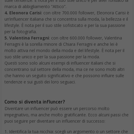
sulle tendenze. È nota per il suo stile unico e per aver fondato la
marca di abbigliamento “Attico”.
4. Eleonora Carisi
: con oltre 700.000 follower, Eleonora Carisi è
un’influencer italiana che si concentra sulla moda, la bellezza e il
lifestyle. È nota per il suo stile sofisticato e per la sua passione
per la fotografia.
5. Valentina Ferragni
: con oltre 600.000 follower, Valentina
Ferragni è la sorella minore di Chiara Ferragni e anche lei è
molto attiva nel mondo della moda e del lifestyle. È nota per il
suo stile unico e per la sua passione per la moda.
Questi sono solo alcuni esempi di influencer italiani che si
concentrano sul settore della moda, ma ce ne sono molti altri
che hanno un seguito significativo e che possono influire sulle
tendenze e sui gusti dei loro seguaci.
Como si diventa influncer?
Diventare un influencer può essere un percorso molto
impegnativo, ma anche molto gratificante. Ecco alcuni passi che
puoi seguire per diventare un influencer di successo:
1. Identifica la tua nicchia: scegli un argomento o un settore che