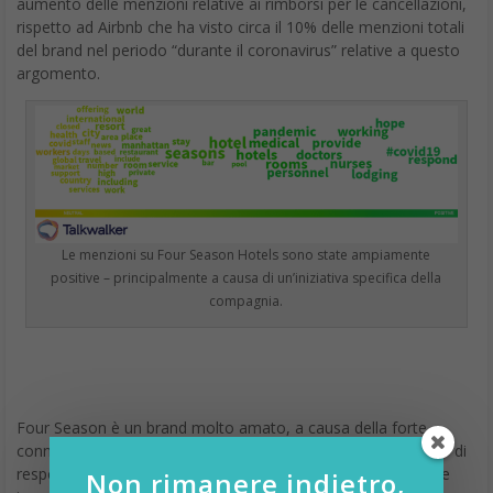
del brand nel periodo “durante il coronavirus” relative a questo
argomento.
Le menzioni su Four Season Hotels sono state ampiamente
positive – principalmente a causa di un’iniziativa specifica della
compagnia.
Four Season è un brand molto amato, a causa della forte
connessione con i propri consumatori e della strategia CSR – di
responsabilità sociale -. La compagnia sa bene che è di vitale
importanza supportare le comunità di cui fanno parte i suoi
Non rimanere indietro,
hotel.