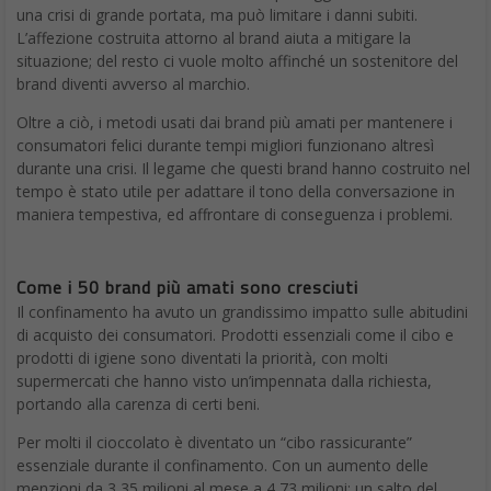
L’affezione costruita attorno al brand aiuta a mitigare la
situazione; del resto ci vuole molto affinché un sostenitore del
brand diventi avverso al marchio.
Oltre a ciò, i metodi usati dai brand più amati per mantenere i
consumatori felici durante tempi migliori funzionano altresì
durante una crisi. Il legame che questi brand hanno costruito nel
tempo è stato utile per adattare il tono della conversazione in
maniera tempestiva, ed affrontare di conseguenza i problemi.
Come i 50 brand più amati sono cresciuti
Il confinamento ha avuto un grandissimo impatto sulle abitudini
di acquisto dei consumatori. Prodotti essenziali come il cibo e
prodotti di igiene sono diventati la priorità, con molti
supermercati che hanno visto un’impennata dalla richiesta,
portando alla carenza di certi beni.
Per molti il cioccolato è diventato un “cibo rassicurante”
essenziale durante il confinamento. Con un aumento delle
menzioni da 3,35 milioni al mese a 4,73 milioni; un salto del
34%.