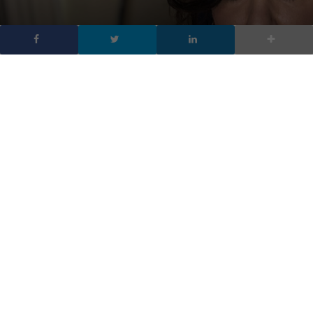
Paola Pisano: “La
tecnologia è l’elettricità
del nostro futuro”
DA
FRANCESCO MARINO
|
4 SET 2020
|
TECH-NEWS
|
La Ministra per l’innovazione tecnologica e la
digitalizzazione, Paola Pisano, parla del ruolo della
tecnologia per il futuro del Paese, delle opportunità
che apre e della consapevolezza che ora hanno gli
italiani sull’importanza del digitale.
Paola Pisano, Ministra per l’innovazione tecnologica e la
digitalizzazione
, ne è convinta: il digitale è la nuova ‘elettricità’
del Paese, qualcosa di cui nessuno può fare più a meno come in
precedenza fu per le industrie dopo il primo utilizzo dell’energia