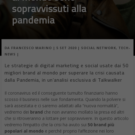
pandemia
DA
FRANCESCO MARINO
|
5 SET 2020
|
SOCIAL NETWORK
,
TECH-
NEWS
|
Le strategie di digital marketing e social usate dai 50
migliori brand al mondo per superare la crisi causata
dalla Pandemia, in un’analisi esclusiva di Talkwalker
Il coronavirus ed il conseguente tumulto finanziario hanno
scosso il business nelle sue fondamenta. Quando la polvere si
sarà assestata e ci saremo adattati alla “nuova normalità”,
vedremo dei
brand
che non avranno mollato la presa ed altri
che si ritroveranno a lottare per sopravvivere. In questo articolo
vedremo l’impatto che la crisi ha avuto sui
50 brand più
popolari al mondo
e perché proprio l’affezione nei loro
confronti potrebbe essere stata la chiave per la loro
sopravvivenza.