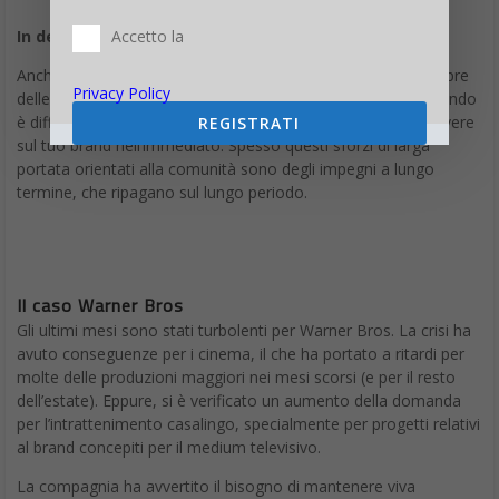
In definitiva
Accetto la
Anche quando le cose sembrano andare male, ci sono sempre
delle opportunità per trovare dei risvolti positivi. Persino quando
è difficile capire l’impatto che le misure adottate possono avere
Privacy Policy
sul tuo brand nell’immediato. Spesso questi sforzi di larga
REGISTRATI
portata orientati alla comunità sono degli impegni a lungo
termine, che ripagano sul lungo periodo.
Il caso Warner Bros
Gli ultimi mesi sono stati turbolenti per Warner Bros. La crisi ha
avuto conseguenze per i cinema, il che ha portato a ritardi per
molte delle produzioni maggiori nei mesi scorsi (e per il resto
dell’estate). Eppure, si è verificato un aumento della domanda
per l’intrattenimento casalingo, specialmente per progetti relativi
al brand concepiti per il medium televisivo.
La compagnia ha avvertito il bisogno di mantenere viva
l’eccitazione per il brand e per le sue proprietà intellettuali, per
assicurare il successo delle uscite che avevano in programma.