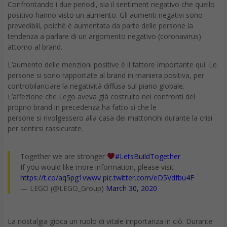
prevedibili, poiché è aumentata da parte delle persone la
tendenza a parlare di un argomento negativo (coronavirus)
attorno al brand.
L’aumento delle menzioni positive è il fattore importante qui. Le
persone si sono rapportate al brand in maniera positiva, per
controbilanciare la negatività diffusa sul piano globale.
L’affezione che Lego aveva già costruito nei confronti del
proprio brand in precedenza ha fatto sì che le
persone si rivolgessero alla casa dei mattoncini durante la crisi
per sentirsi rassicurate.
Together we are stronger
#LetsBuildTogether
If you would like more information, please visit
https://t.co/aq5pg1vwwv
pic.twitter.com/eD5Vdfbu4F
— LEGO (@LEGO_Group)
March 30, 2020
La nostalgia gioca un ruolo di vitale importanza in ciò. Durante
una grave crisi le persone fanno appello a cose appartenenti al
passato. Vorrebbero letteralmente rivivere “i bei vecchi tempi”.