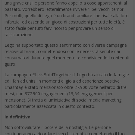
Per molti, quello di Lego è un brand familiare che risale alla loro
infanzia, ed essendo un gioco di costruzioni per tutte le età, è
stato facile per tutti farvi ricorso per provare un senso di
rassicurazione.
Lego ha supportato questo sentimento con diverse campagne
relative al brand, connettendosi con le necessità sentite dai
consumatori durante quel momento, e condividendo i contenuti
giusti.
La campagna #LetsBuildTogether di Lego ha aiutato le famiglie
ed i fan ad unirsi in momenti di gioia ed esperienze positive.
L’hashtag è stato menzionato oltre 27.900 volte nell’arco di tre
mesi, con 377.900 engagement (13,54 engagement per
menzione). Si tratta di un’iniziativa di social media marketing
particolarmente azzeccata in questo contesto.
In definitiva
Non sottovalutare il potere della nostalgia. Le persone
continueranno a ricordare i vecchi tempi, e connettendo il tuo
brand ai suddetti tempi, massimizzerai l’affezione nei confronti