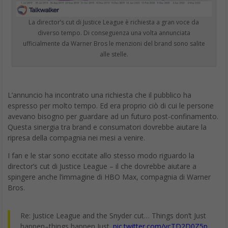
La director’s cut di Justice League è richiesta a gran voce da
diverso tempo. Di conseguenza una volta annunciata
ufficialmente da Warner Bros le menzioni del brand sono salite
alle stelle.
L’annuncio ha incontrato una richiesta che il pubblico ha
espresso per molto tempo. Ed era proprio ciò di cui le persone
avevano bisogno per guardare ad un futuro post-confinamento.
Questa sinergia tra brand e consumatori dovrebbe aiutare la
ripresa della compagnia nei mesi a venire.
I fan e le star sono eccitate allo stesso modo riguardo la
director’s cut di Justice League – il che dovrebbe aiutare a
spingere anche l’immagine di HBO Max, compagnia di Warner
Bros.
Re: Justice League and the Snyder cut… Things don’t Just
happen–things happen Just.
pic.twitter.com/vcTD2D0Z5p
— Harry J. Lennix (@HarryJLennix)
May 22, 2020