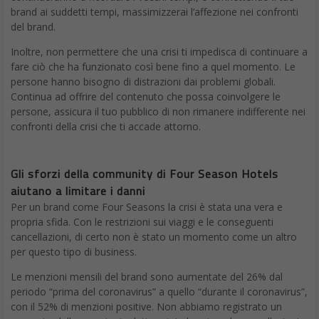
del brand.
Inoltre, non permettere che una crisi ti impedisca di continuare a
fare ciò che ha funzionato così bene fino a quel momento. Le
persone hanno bisogno di distrazioni dai problemi globali.
Continua ad offrire del contenuto che possa coinvolgere le
persone, assicura il tuo pubblico di non rimanere indifferente nei
confronti della crisi che ti accade attorno.
Gli sforzi della community di Four Season Hotels
aiutano a limitare i danni
Per un brand come Four Seasons la crisi è stata una vera e
propria sfida. Con le restrizioni sui viaggi e le conseguenti
cancellazioni, di certo non è stato un momento come un altro
per questo tipo di business.
Le menzioni mensili del brand sono aumentate del 26% dal
periodo “prima del coronavirus” a quello “durante il coronavirus”,
con il 52% di menzioni positive. Non abbiamo registrato un
aumento delle menzioni relative ai rimborsi per le cancellazioni,
rispetto ad Airbnb che ha visto circa il 10% delle menzioni totali