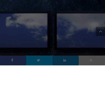
4 domande sul cloud a
cui bisogna ancora
rispondere