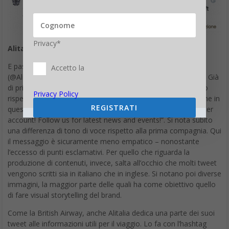
Privacy*
Alitalia
E passiamo alla principale compagnia aerea italiana: Alitalia
Accetto la
(@Alitalia). Come gestisce la sua presenza social su Twitter? Già
di primo acchito si capisce che l’approccio è del tutto diverso
Privacy Policy
rispetto a quello adottato dalla British Airways.Iniziamo anche in
REGISTRATI
questo caso con la bio: “Welcome to the official AlitaliaTwitter
account! Follow us for latest news and events!”. Si nota subito
una differenza di tono di voce rispetto alla prima compagnia. Qui
il messaggio è sicuramente meno empatico – nonostante
l’eccesso di punti esclamativi. Per quello che riguarda la
produzione di contenuti, invece, salta all’occhio che molti tweet
vengono scritti sia in italiano che in inglese. Si notano poi diverse
immagini, la maggior parte delle quali ha come obiettivo quello
di fare visual storytelling del brand.
Come la British Airway, anche Alitalia dedica una parte dei suoi
tweet alle informazioni utili per il viaggio. Lo fa con l’hashtag