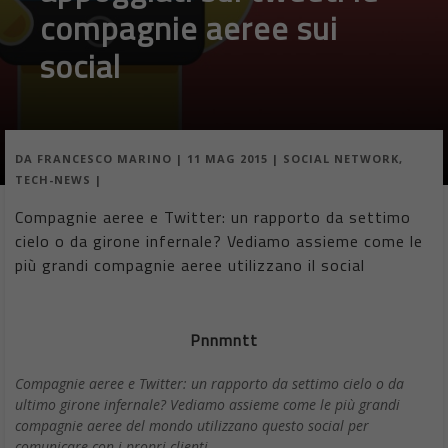
compagnie aeree sui
social
DA
FRANCESCO MARINO
|
11 MAG 2015
|
SOCIAL NETWORK
,
TECH-NEWS
|
Compagnie aeree e Twitter: un rapporto da settimo
cielo o da girone infernale? Vediamo assieme come le
più grandi compagnie aeree utilizzano il social
Pnnmntt
Compagnie aeree e Twitter: un rapporto da settimo cielo o da
ultimo girone infernale? Vediamo assieme come le più grandi
compagnie aeree del mondo utilizzano questo social per
comunicare con i propri clienti.