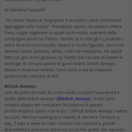
di Valentina Falcinelli*
Per Ennio Flaiano il “sognatore è un uomo i piedi fortemente
appoggiati sulle nuvole”. Prendendo spunto da questa celebre
frase, voglio ragionare su quale sia il modus operandi delle
compagnie aeree su Twitter. Perché se in volo gli è consentito
avere la testa tra le nuvole, seppur in modo figurato, sui social
devono essere presenti, attive, celeri ed empatiche. Ho quindi
fatto un giro di ricognizione su Twitter per cercare di carpire le
strategie di comunicazione di questi brand: British Airways,
Alitalia e American Airlines. Sono certa ci sia da imparare
qualcosa da ciascuno di essi.
British Airways
Uno dei primi account di cui ho voluto scoprire l’operatività è
quello della British Airways (
@British_Airways
). E non sono
rimasta stupita nel constatare l’eccellenza di questo
profilo.Iniziamo subito con la bio: “Official British Airways Twitter
account. We love reading your tweets & are here 24 hours a
day, 7 days a week to help”. Una bio che comunica grande
disponibilità e presenza attiva sul social.Per quello che riguarda i