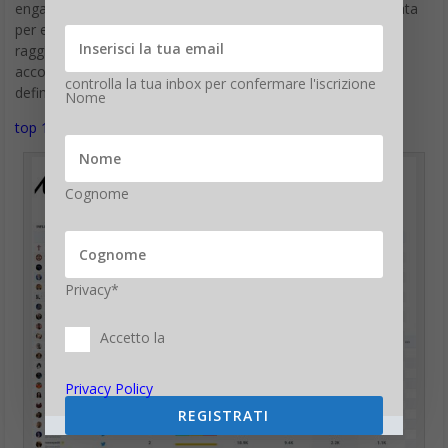
engagement (like, repost e commenti). La classifica è ordinata
per engagement ovvero in base al numero di interazioni
raggiunte con tutti i post fatti durante la serata da ciascuna
account. Cliccando potete scaricare la TOP 100 in alta
controlla la tua inbox per confermare l'iscrizione
definizione.
Nome
top 100 Influencer for Elon Musk
Cognome
Privacy*
Accetto la
Privacy Policy
REGISTRATI