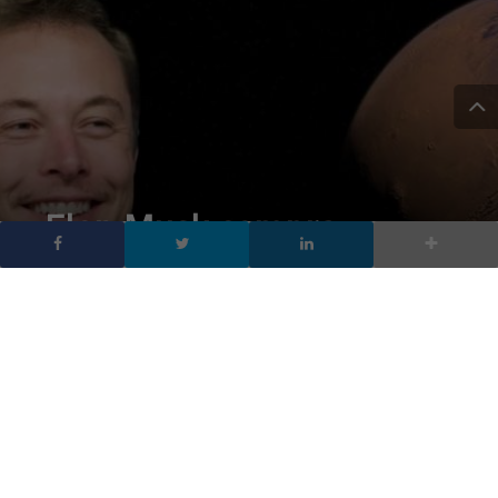
Elon Musk compra
Twitter, cosa vuole
cambiare sul social
network
DA
FRANCESCO MARINO
|
26 APR 2022
|
SOCIAL NETWORK
|