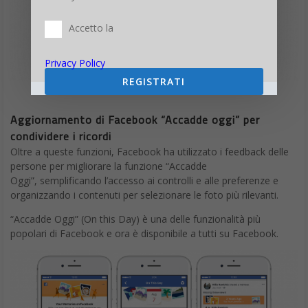
Accetto la
Privacy Policy
REGISTRATI
Aggiornamento di Facebook “Accadde oggi” per
condividere i ricordi
Oltre a queste funzioni, Facebook ha utilizzato i feedback delle
persone per migliorare la funzione “Accadde
Oggi”, semplificando l’accesso ai controlli e alle preferenze e
organizzando i contenuti per selezionare le foto più rilevanti.
“Accadde Oggi” (On this Day) è una delle funzionalità più
popolari di Facebook e ora è disponibile a tutti su Facebook.