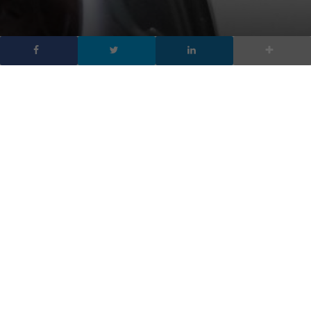
Elon Musk mostra la tuta
spaziale di SpaceX
DA
FRANCESCO MARINO
|
24 AGO 2017
|
TECH-NEWS
|
Con una foto su Instagram Elon Musk ha mostrato
per la prima volta la tuta spaziale di SpaceX,
annunciando che presto ci saranno ulteriori dettagli.
Con una foto su Instagram Elon Musk ha mostrato per la prima
volta la
tuta spaziale di SpaceX
, annunciando che presto
saranno disponibili ulteriori dettagli.