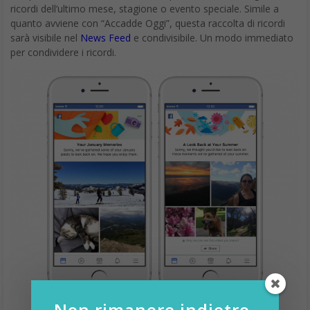
ricordi dell’ultimo mese, stagione o evento speciale. Simile a
quanto avviene con “Accadde Oggi”, questa raccolta di ricordi
sarà visibile nel
News Feed
e condivisibile. Un modo immediato
per condividere i ricordi.
Non rimanere indietro,