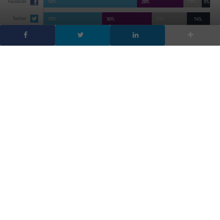
Qual è il social che cresce
di più? Instagram!
DA
FRANCESCO MARINO
|
18 GEN 2014
|
SOCIAL NETWORK
|
Instagram cresce più di tutti: Network fotografico ha
segnato un +23% passando negli ultimi sei mesi del
2013 da 73,72 milioni a 90,77 milioni di utenti.