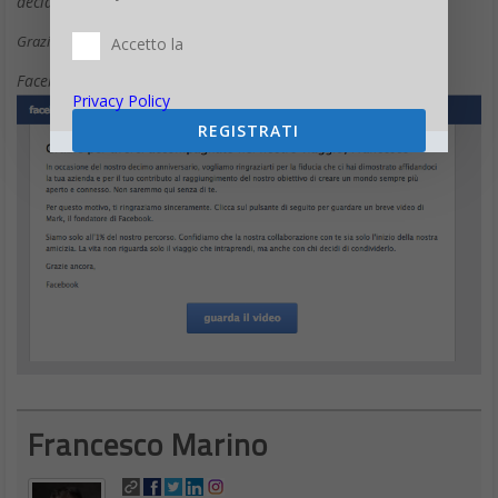
decidi di condividerlo.
Grazie ancora,
Accetto la
Facebook”
Privacy Policy
REGISTRATI
Francesco Marino