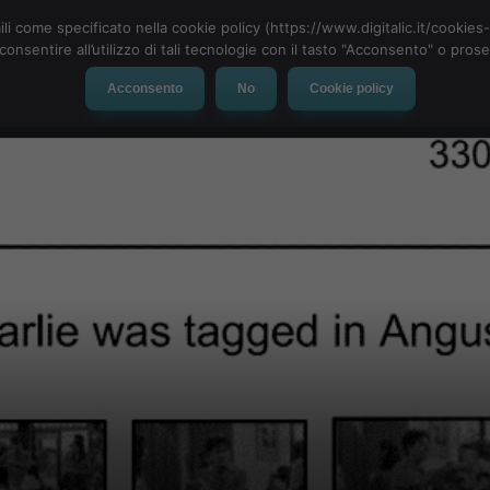
ili come specificato nella cookie policy (https://www.digitalic.it/cookie
cconsentire all’utilizzo di tali tecnologie con il tasto "Acconsento" o pro
Acconsento
No
Cookie policy
evice
Social Network
App
Automotive
Tech-News