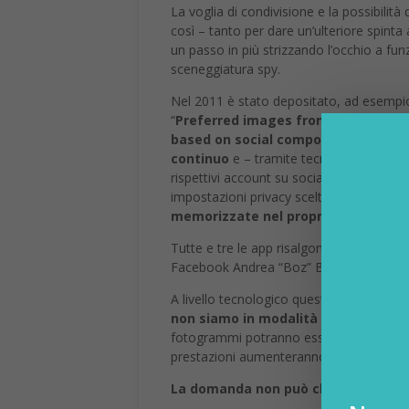
La voglia di condivisione e la possibilità 
così – tanto per dare un’ulteriore spinta
un passo in più strizzando l’occhio a fu
sceneggiatura spy.
Nel 2011 è stato depositato, ad esempio
“
Preferred images from captured v
based on social components
“, conse
continuo
e – tramite tecniche di riconos
rispettivi account su social network. Un 
impostazioni privacy scelte dal singolo(!)
memorizzate nel proprio dispositiv
Tutte e tre le app risalgono all’ottobre 
Facebook Andrea “Boz” Bosworth, David 
A livello tecnologico questi servizi si ba
non siamo in modalità video
, possono
fotogrammi potranno essere archiviati, p
prestazioni aumenteranno a livello di s
La domanda non può che nascere sp