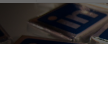
Linkedin compi
mosse