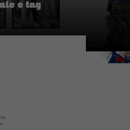
ale e tag
nche
a.