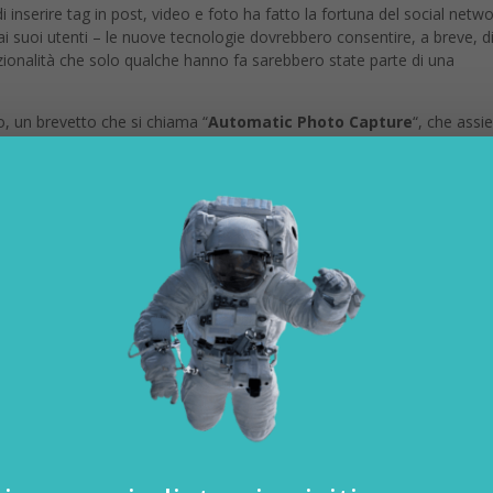
di inserire tag in post, video e foto ha fatto la fortuna del social netwo
 ai suoi utenti – le nuove tecnologie dovrebbero consentire, a breve, di
nzionalità che solo qualche hanno fa sarebbero state parte di una
, un brevetto che si chiama “
Automatic Photo Capture
“, che assi
ideo sequence
” e “
Image selection from captured video seque
ntirebbero di
memorizzare i vari fotogrammi di un video girato 
cimento – collegare i suoi protagonisti, i luoghi, ma anche i prodotti 
tag evoluto che – si legge nella descrizione – dovrebbe rispettare le
.
Le foto preferite tratte dai video possono ovviamente esser
o mobile
, e va da sé, condivise.
2011 e pubblicate tra aprile e maggio 2013 e sono di proprietà di dipen
Garcia, e Soleio Cuervo (che ora però lavora in Dropbox).
sano sul fatto che
le fotocamere dei nostri smartphone, anche 
 acquisire video di continuo, anche tra una foto e l’altra. Tutti quei
restazioni del device permettendo. Non vi è tuttavia alcun dubbio che
oftware e memoria.
ontanea: cosa se ne farà Facebook di tutti questi fotogramm