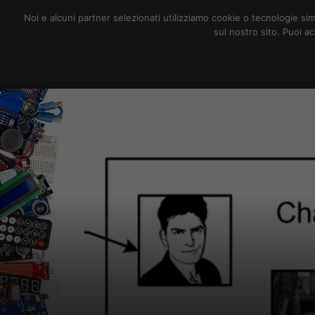
redazione@digitalic.it
Noi e alcuni partner selezionati utilizziamo cookie o tecnologie sim
sul nostro sito. Puoi a
Hardware & Software
D