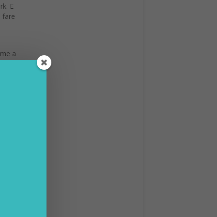
rk. E
 fare
eme a
nce
di
ai
e
denti
quando
 le
i?