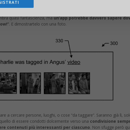
GISTRATI
 ha registrato una accelerazione che probabilmente porterà a un
o Facebook può collezionare le sequenze preferite in una sorta di t
mbra quasi fantascienza, ma
un’app potrebbe davvero sapere dov
Wow!”
. E dimostrartelo con una foto.
e a cercare persone, luoghi, o cose “da taggare”. Saranno già lì, sol
à quello di essere condotti dolcemente verso una
condivisione sempr
ere contenuti più interessanti per ciascuno
. Non sfugge però qu