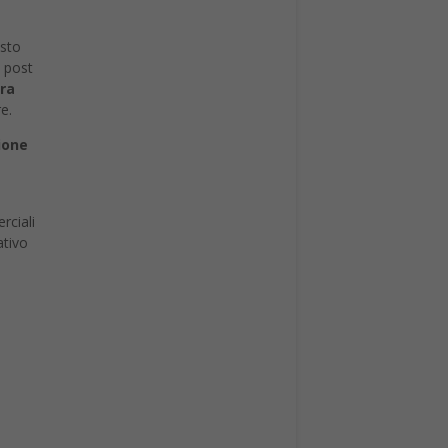
esto
, post
tra
re.
ione
rciali
ativo