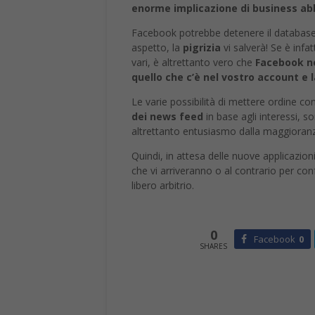
enorme implicazione di business abb
Facebook potrebbe detenere il database
aspetto, la
pigrizia
vi salverà! Se è infat
vari, è altrettanto vero che
Facebook no
quello che c’è nel vostro account e la
Le varie possibilità di mettere ordine co
dei news feed
in base agli interessi, 
altrettanto entusiasmo dalla maggioranza 
Quindi, in attesa delle nuove applicazio
che vi arriveranno o al contrario per con
libero arbitrio.
0
Facebook
0
SHARES