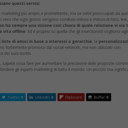
iano questi servizi
.
 marketing più ampio e promettente, ma se siete preoccupati da qu
ti vero che ogni giorno vengono condivisi milioni e milioni di foto, link
n ha sempre una visione così chiara di quale relazione vi sia 
 vita offline
. Ed è proprio su quella che gli inserzionisti vogliono agi
n
liste di amici in base a interessi o gerarchie
, la
personalizzaz
sono fortemente promossi dal social network, ma non utilizzati con
dei suoi iscritti.
ni, sapete cosa fare per aumentare la precisione delle proposte comme
fondere gli esperti marketing di tutto il mondo. Un piccolo ma signific
Twitter
0
LinkedIn
0
Flipboard
Buffer
0