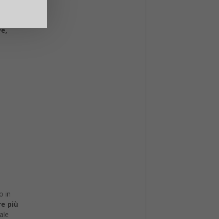
ime-
e,
o in
e più
ale