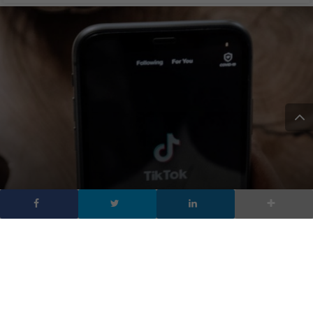
Meta avrebbe pagato per
screditare la “minaccia”
TikTok