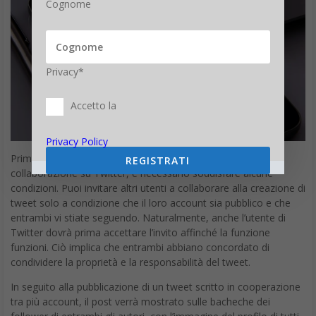
Cognome
Privacy*
Accetto la
Privacy Policy
Prima di procedere e iniziare a utilizzare la funzione di
REGISTRATI
collaborazione su Twitter, è necessario soddisfare alcune
condizioni. Puoi invitare altri utenti a collaborare alla creazione di
tweet solo a condizione che il loro account sia pubblico e che
entrambi vi stiate seguendo. Naturalmente, anche l’utente di
Twitter dovrà prima accettare l’invito affinché la funzione
funzioni. Ciò implica che entrambi abbiano concordato di
condividere la proprietà e la responsabilità del tweet.
In seguito alla pubblicazione di un tweet scritto in cooperazione
tra più account, il post verrà mostrato sulle bacheche dei