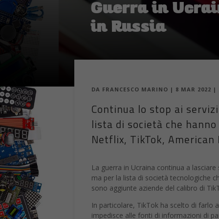
La guerra in Ucraina continua a lasciare
ma per la lista di società tecnologiche 
sono aggiunte aziende del calibro di TikT
In particolare, TikTok ha scelto di farlo a
impedisce alle fonti di informazioni di p
internazionali come la BBC ha cessare te
dello streaming Netflix invece ha
interr
all’invasione dell’Ucraina.