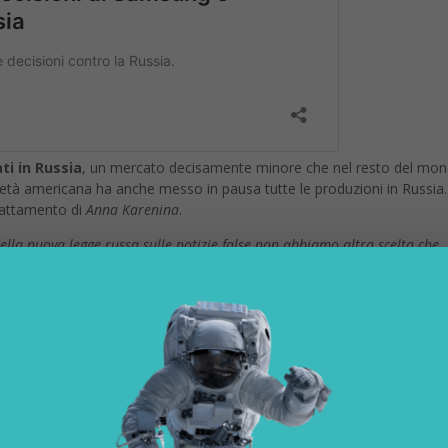
tinua il blocco delle carte
to anche American Express ha bloccato l’operatività delle carte in Ru
raina
”. Un provvedimento esteso anche alla
Bielorussia
. Le carte em
non funzioneranno più nel Paese e quelle emesse dalle
banche
o nella rete Amex, spiega il gruppo.
imanere indietro, iscriviti ora
empo reale le notizie del digitale
 alla Newsletter