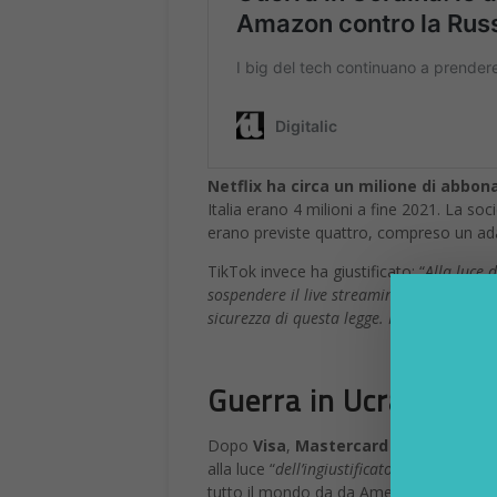
Guerra in Ucraina, con
Dopo
Visa
,
Mastercard
e
Paypal
intan
alla luce “
dell’ingiustificato attacco all’Uc
tutto il mondo da da American Express 
russe
cesseranno di funzionare all’ester
Non r
Ricevi in t
Iscrizione
Email*