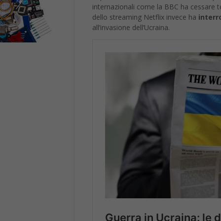
Netflix ha circa un milione di abbona
Italia erano 4 milioni a fine 2021. La s
erano previste quattro, compreso un a
TikTok invece ha giustificato: “
Alla luce 
sospendere il live streaming e i nuovi co
sicurezza di questa legge. Il nostro servi