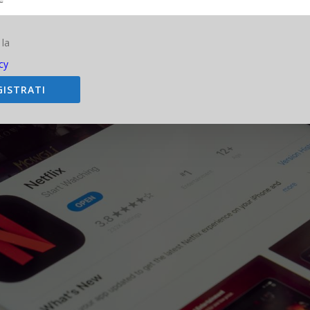
Fonte Pixabay
nologia, da oltre 20 anni si occupa di innovazione, mondo digitale,
l. È stato direttore editoriale della rivista scientifica Newton e ha la
 24 Ore. È il fondatore e direttore responsabile di Digitalic