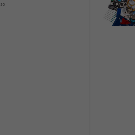
do. In
. Ne