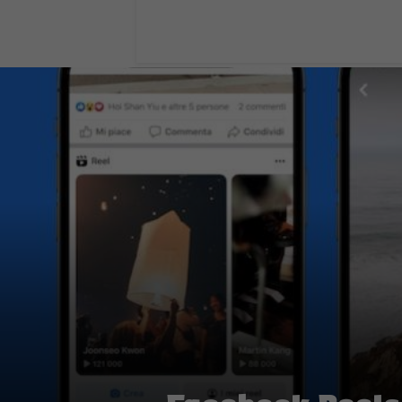
Facebook Reels 
DA
FRANCESCO MARINO
|
25 FEB 2022
|
La funzione è stata estesa 
Meta ha annunciato l’arrivo di
Facebook
ovviamente compresa anche l’Italia. L’azi
strumenti che i creator potranno utilizza
Facebook Reels.
Ricordiamo che i Reels sono
brevi vide