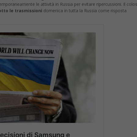
ti in Russia
, un mercato decisamente minore che nel resto del mon
ocietà americana ha anche messo in pausa tutte le produzioni in Russia
dattamento di
Anna Karenina
.
della nuova legge russa sulle notizie false non abbiamo altra scelta che
ntenuti sul nostro servizio video mentre esaminiamo le implicazioni sulla
zio di messaggistica in-app non sarà interessato
“.