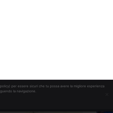
Chi siamo
Contatti
Pubblicità
s-policy) per essere sicuri che tu possa avere la migliore esperienza
seguendo la navigazione.
Eventi Digitalic
Cerca
dono il servizio
a