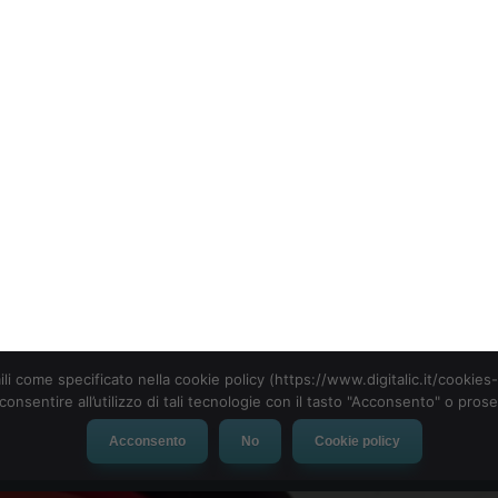
ili come specificato nella cookie policy (https://www.digitalic.it/cookie
cconsentire all’utilizzo di tali tecnologie con il tasto "Acconsento" o pro
Acconsento
No
Cookie policy
evice
Social Network
App
Automotive
Tech-News
na, Netflix e TikTok sospen
SOCIAL NETWORK
|
 delle grandi corporation in Russia. Alla lung
 fermato la loro operatività si aggiungono
 Express e Danone