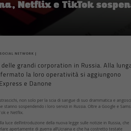
 strascichi, non solo per la scia di sangue di suo drammatica e angosc
che stanno sospendendo i loro servizi in Russia. Oltre a Google e Sams
ok e Netflix.
lla luce dell’introduzione della nuova legge sulle notizie in Russia, che
arlare apertamente di guerra all’Ucraina e che ha costretto testate
mporaneamente le attività in Russia per evitare ripercussioni. Il colo
otto le trasmissioni
domenica in tutta la Russia come risposta