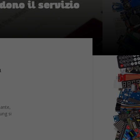
iante,
ung si
sso