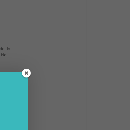
ssia
esse in