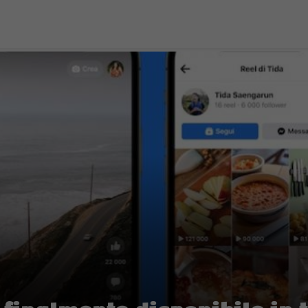
finalmente disponibile in 
SOCIAL NETWORK
|
a tutti gli utenti del social network.
 Reels
per iOS e Android in più di 150 Paese di tutto il mondo e tra q
enda ha inoltre annunciato di essere in procinto di introdurre nuovi
re per la creazione di contenuti e più luoghi dove poter guardare e cr
o
che si possono editare con i filtri e gli effetti. Già presenti da diverso