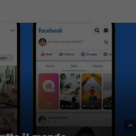
tutto il mondo
uesti è
eare