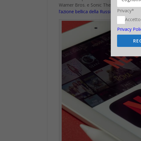
Francesco Marino
Giornalista esperto di tec
hardware, software e socia
per 11 anni al Gruppo Sole