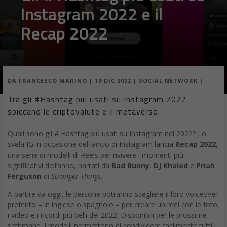
Instagram 2022 e il
Recap 2022
DA
FRANCESCO MARINO
|
19 DIC 2022
|
SOCIAL NETWORK
|
Tra gli #Hashtag più usati su Instagram 2022
spiccano le criptovalute e il metaverso
Quali sono gli # Hashtag più usati su Instagram nel 2022? Lo
svela IG in occasione del lancio di Instagram lancia
Recap 2022
,
una serie di modelli di Reels per rivivere i momenti più
significativi dell’anno, narrati da
Bad Bunny
,
DJ Khaled
e
Priah
Ferguson
di
Stranger Things
.
A partire da oggi, le persone potranno scegliere il loro voiceover
preferito – in inglese o spagnolo – per creare un reel con le foto,
i video e i ricordi più belli del 2022. Disponibili per le prossime
settimane, i modelli permettono di condividere facilmente tutti i