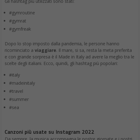
Gli hashtag più utilizzati sono stati:
#gymroutine
#gymrat
#gymfreak
Dopo lo stop imposto dalla pandemia, le persone hanno
ricominciato a
viaggiare
. Il mare, si sa, resta la meta preferita
e con grande sorpresa è il Made in Italy ad avere la meglio tra le
scelte degli italiani. Ecco, quindi, gli hashtag più popolari:
#italy
#madeinitaly
#travel
#summer
#sea
Canzoni più usate su Instagram 2022
Da sempre, la musica accompagna le nostre giornate e i nostri