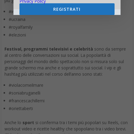
più gettonati, in questo ambito, sono:
Privacy Policy
REGISTRATI
#iran
#ucraina
#royalfamily
#elezioni
Festival, programmi televisivi e celebrità
sono da sempre
al centro delle conversazioni sui social. La popolarità di
personaggi del mondo dello spettacolo non si misura solo sul
grande schermo ma anche e soprattutto sui social. I vip e gli
hashtag più utilizzati nel corso dell’anno sono stati:
#violacomeilmare
#soniabruganelli
#francescachillemi
#oriettaberti
Anche lo
sport
si conferma tra i temi più popolari su Reels, con
workout video e ricette healthy che spopolano tra i video brevi.