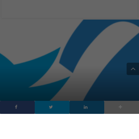
Twitter sospende gli
account che incoraggiano
a iscriversi a Mastodon