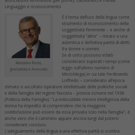
associazioni femministe (per prime), cattedratici e media.
Linguaggio e riconoscimento
È il tema dell’uso della lingua come
strumento di riconoscimento della
soggettività femminile – e anche di
soggettività “altre” – mirato a una
autentica e definitiva parità di diritti
fra donne e uomini.
Se di certo possono infatti
considerarsi superati i tempi (come
Massimo Rossi,
leggo sull’ultimo numero di
giornalista e Avvocato
MicroMega) in cui tale Ferdinando
Loffredo – considerato all’epoca
stimato e ascoltato ispiratore intellettuale delle politiche sociali
e della famiglia del regime fascista – poteva scrivere nel 1938
(Politica della Famiglia): “La indiscutibile minore intelligenza della
donna ha impedito di comprendere che la maggiore
soddisfazione può essere da essa provata solo nella famiglia”, è
anche vero che il cammino appare ancora lungi dal potersi
considerare concluso.
L’adeguamento della lingua a una effettiva parità si scontra