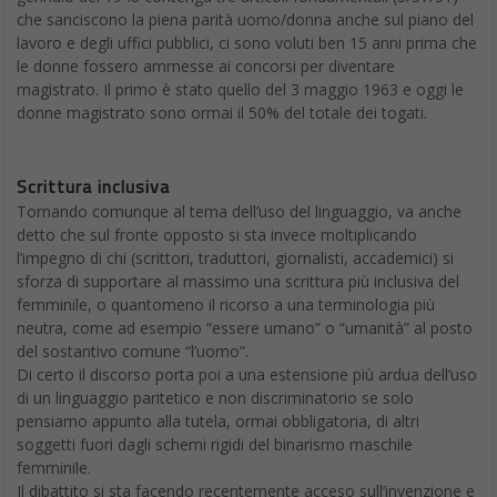
che sanciscono la piena parità uomo/donna anche sul piano del
lavoro e degli uffici pubblici, ci sono voluti ben 15 anni prima che
le donne fossero ammesse ai concorsi per diventare
magistrato. Il primo è stato quello del 3 maggio 1963 e oggi le
donne magistrato sono ormai il 50% del totale dei togati.
Scrittura inclusiva
Tornando comunque al tema dell’uso del linguaggio, va anche
detto che sul fronte opposto si sta invece moltiplicando
l’impegno di chi (scrittori, traduttori, giornalisti, accademici) si
sforza di supportare al massimo una scrittura più inclusiva del
femminile, o quantomeno il ricorso a una terminologia più
neutra, come ad esempio “essere umano” o “umanità” al posto
del sostantivo comune “l’uomo”.
Di certo il discorso porta poi a una estensione più ardua dell’uso
di un linguaggio paritetico e non discriminatorio se solo
pensiamo appunto alla tutela, ormai obbligatoria, di altri
soggetti fuori dagli schemi rigidi del binarismo maschile
femminile.
Il dibattito si sta facendo recentemente acceso sull’invenzione e