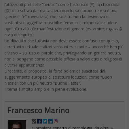
l’utilizzo di particelle “neutre” come l’asterisco (*), la chiocciola
(@) o lo schwa (la mia tastiera non lo sa riprodurre ma è una
specie di “e” rovesciata) che, sostituendo la desinenza di
sostantivi e aggettivi maschili e femminili, mirano a includere
ogni altra attuale manifestazione di genere (es. amic*; ragazz@
e via di seguito).
Un dibattito che tuttavia non deve essere confuso con quello,
altrettanto attuale e altrettanto interessante – ancorché ben più
divisivo – sull’uso di parole che, privilegiando un genere neutro,
non si pongano come possibile offesa a valori etici o religiosi di
diversa appartenenza.
È recente, al proposito, la forte polemica suscitata dal
suggerimento europeo di sostituire locuzioni come “Buon
Natale” con un più neutro “Buone Feste”.
Il tema è molto ampio e in piena evoluzione.
Francesco Marino
Giornalista esperto di tecnologia, da oltre 20