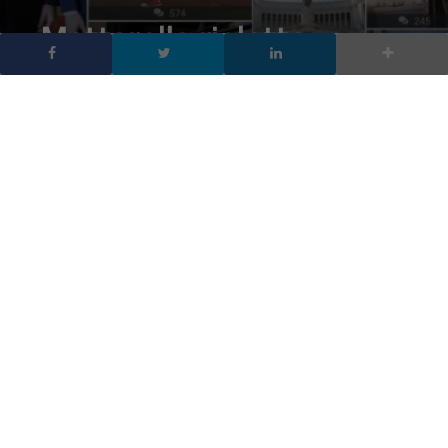
Mattarella rieletto
Presidente della
Repubblica, la reazione
dei social
DA
FRANCESCO MARINO
|
30 GEN 2022
|
SOCIAL NETWORK
,
TV
|
Sergio Mattarella rieletto Presidente della Repubblica,
un plebiscito in Parlamento e un fiume di post sui
Social
Sergio Mattarella
è stato rieletto
Presidente della
Repubblica
Italiana, è il suo secondo mandato che arriva dopo
che ogni candidato alternativo è stato bruciato senza riuscire a
raccogliere i necessari consensi.