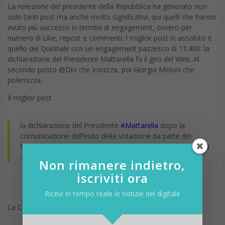
La rielezione del presidente della Repubblica ha generato non
solo tanti post ma anche molto significativi, qui quelli che hanno
avuto più successo in termini di engagement, ovvero per
numero di Like, repost e commenti. I miglior post in assoluto è
quello del Quirinale con un engagement pazzesco di 11.400: la
dichiarazione del Presidente Mattarella fa il giro del Web. Al
secondo posto @Dio che ironizza, poi Giorgia Meloni che
polemizza.
Il miglior post
la dichiarazione del Presidente
#Mattarella
dopo la
comunicazione dell’esito della votazione da parte dei
Presidenti di Senato e Camera
pic.twitter.com/vKIn3sVMr6
— Quirinale (@Quirinale)
January 29, 2022
Non rimanere indietro,
iscriviti ora
Ricevi in tempo reale le notizie del digitale
La Classifica dei post su #Mattarella