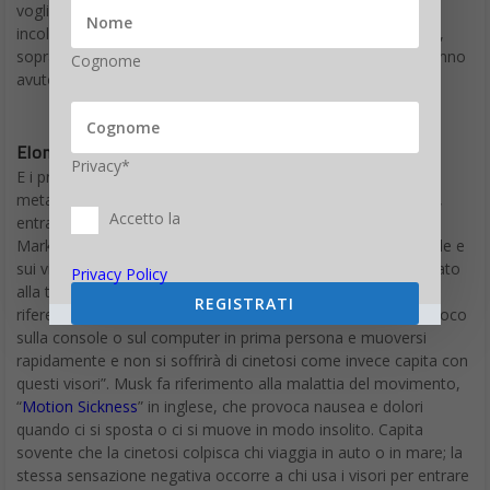
voglia di esplorare degli utilizzatori mette a rischio la loro
incolumità. Per questo saranno necessarie delle precauzioni,
soprattutto dato il boom dei visori per realtà virtuale che hanno
Cognome
avuto un aumento delle vendite del 70% nel 2021.
Elon Musk: il metaverso è scomodo
Privacy*
E i problemi a muscoli e ossa non solo l’unico difetto del
metaverso. Perfino
Elon Musk
è intervenuto sulla questione,
Accetto la
entrando nel campo di interesse dell’altro magnate del web
Mark Zuckerberg che sta puntando molto sulla novità virtuale e
sui visori tech. “Diventa scomodo avere questo oggetto legato
Privacy Policy
alla testa per tutto il tempo – ha detto il patron di Tesla
REGISTRATI
riferendosi agli speciali occhiali – si può giocare a un videogioco
sulla console o sul computer in prima persona e muoversi
rapidamente e non si soffrirà di cinetosi come invece capita con
questi visori”. Musk fa riferimento alla malattia del movimento,
“
Motion Sickness
” in inglese, che provoca nausea e dolori
quando ci si sposta o ci si muove in modo insolito. Capita
sovente che la cinetosi colpisca chi viaggia in auto o in mare; la
stessa sensazione negativa occorre a chi usa i visori per entrare