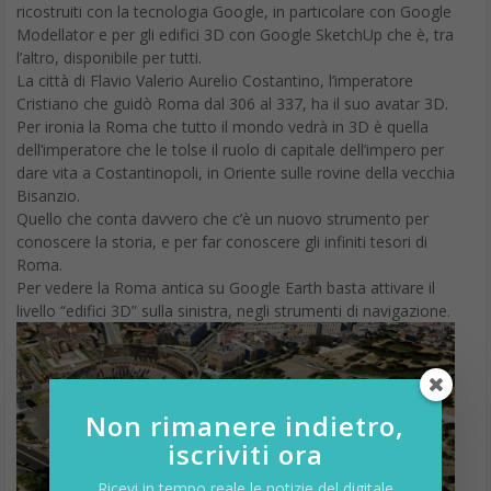
ricostruiti con la tecnologia Google, in particolare con Google
Modellator e per gli edifici 3D con Google SketchUp che è, tra
l’altro, disponibile per tutti.
La città di Flavio Valerio Aurelio Costantino, l’imperatore
Cristiano che guidò Roma dal 306 al 337, ha il suo avatar 3D.
Per ironia la Roma che tutto il mondo vedrà in 3D è quella
dell’imperatore che le tolse il ruolo di capitale dell’impero per
dare vita a Costantinopoli, in Oriente sulle rovine della vecchia
Bisanzio.
Quello che conta davvero che c’è un nuovo strumento per
conoscere la storia, e per far conoscere gli infiniti tesori di
Roma.
Per vedere la Roma antica su Google Earth basta attivare il
livello “edifici 3D” sulla sinistra, negli strumenti di navigazione.
Non rimanere indietro,
iscriviti ora
Ricevi in tempo reale le notizie del digitale