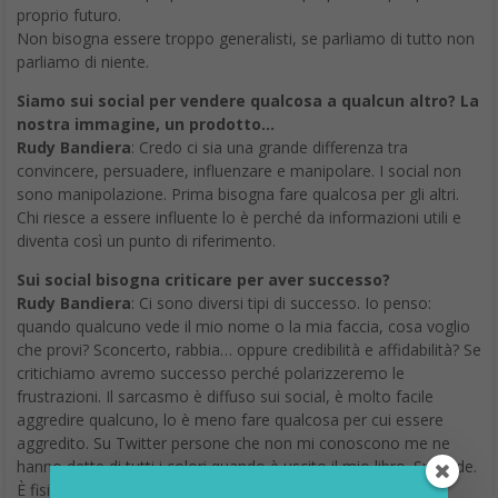
proprio futuro.
Non bisogna essere troppo generalisti, se parliamo di tutto non
parliamo di niente.
Siamo sui social per vendere qualcosa a qualcun altro? La
nostra immagine, un prodotto…
Rudy Bandiera
: Credo ci sia una grande differenza tra
convincere, persuadere, influenzare e manipolare. I social non
sono manipolazione. Prima bisogna fare qualcosa per gli altri.
Chi riesce a essere influente lo è perché da informazioni utili e
diventa così un punto di riferimento.
Sui social bisogna criticare per aver successo?
Rudy Bandiera
: Ci sono diversi tipi di successo. Io penso:
quando qualcuno vede il mio nome o la mia faccia, cosa voglio
che provi? Sconcerto, rabbia… oppure credibilità e affidabilità? Se
critichiamo avremo successo perché polarizzeremo le
frustrazioni. Il sarcasmo è diffuso sui social, è molto facile
aggredire qualcuno, lo è meno fare qualcosa per cui essere
aggredito. Su Twitter persone che non mi conoscono me ne
hanno dette di tutti i colori quando è uscito il mio libro. Succede.
È fisiologico, normale.