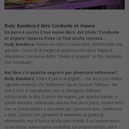
Rudy Bandiera il libro Condivide et impera
Da poco è uscito il tuo nuovo libro, dal titolo “Condivide
et impera”.Questa frase ce l’hai anche tatuata…
Rudy Bandiera
: Volevo un claim riconoscibile, identificabile ma
già noto. Cosa c’è di meglio di qualcosa che disse Filippo il
Macedone? Lui aveva detto “Divide et impera”. Io l’ho cambiato
con “condivide”.
Nel libro c’è qualche segreto per diventare influencer?
Rudy Bandiera
: Il libro è pieno di segreti… che sono poi relativi.
I giovani credono che l’influencer sia chi ha tanti follower. Ma
non è così. E soprattutto, non si ottengono follower
schioccando le dita. Il primo dei segreti, per quanto banale, è
quindi: lavorare. Individuare una nicchia che ti piace, essere certo
che ne potrai parlare e discutere per i prossimi anni, cominciare
a farlo. Questo non garantirà di diventare un punto di
riferimento, ma è l’unica strada percorribile. È un investimento
su sé stessi, sulla propria credibilità, sul proprio tempo, per il