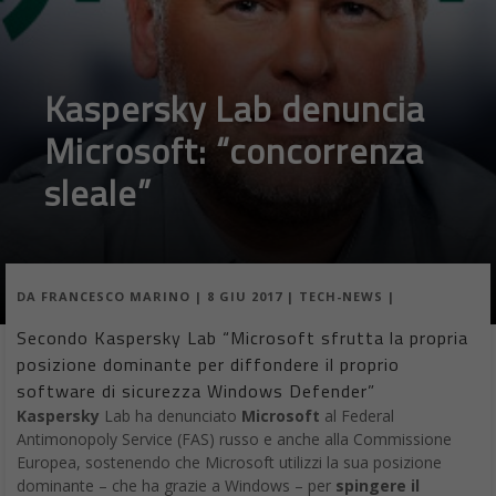
Kaspersky Lab denuncia
Microsoft: “concorrenza
sleale”
DA
FRANCESCO MARINO
|
8 GIU 2017
|
TECH-NEWS
|
Secondo Kaspersky Lab “Microsoft sfrutta la propria
posizione dominante per diffondere il proprio
software di sicurezza Windows Defender”
Kaspersky
Lab ha denunciato
Microsoft
al Federal
Antimonopoly Service (FAS) russo e anche alla Commissione
Europea, sostenendo che Microsoft utilizzi la sua posizione
dominante – che ha grazie a Windows – per
spingere il