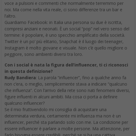
voce a pulsioni e commenti che normalmente terremmo per
noi. Ma come nella vita reale, ci sono differenze tra un bar e
l’altro.
Guardiamo Facebook: in Italia una persona su due è iscritta,
compresi anziani e neonati. È un social “pop” nel vero senso del
termine: è popolare, è uno specchio amplificato della società.
Twitter è un po’ più elitario, Snapchat è il luogo dei teenager,
Instagram è molto giovane e visuale. Non c’è quello migliore o
peggiore, sono ambienti diversi tra loro.
Con i social è nata la figura dell’influencer, ti ci riconosci
in questa definizione?
Rudy Bandiera
: La parola “influencer”, fino a qualche anno fa
non c’era, o meglio, semplicemente stava a indicare “qualcuno
che influenza”. Con l’arrivo della rete sono nati fenomeni diversi,
figure influenti in alcuni ambiti. Ma cosa ci porta a definire
qualcuno influencer?
Se il mio fruttivendolo mi consiglia di acquistare una
determinata verdura, certamente mi influenza ma non è un
influencer, perché sta parlando solo con me. La condizione per
essere influencer è parlare a molte persone. Ma attenzione, per
farlo bisogna essere credibili, perché se si ha una cattiva