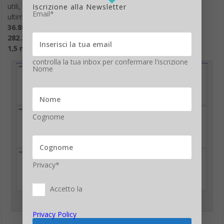
utili, ecco i risultati dell’impatto social di Sanremo 2022 negli
Iscrizione alla Newsletter
Email*
ultimi 7 giorni.
36.800 post social
282.300 di egangement (like, repost commenti)
1,5 miliardi la reach potenziale
controlla la tua inbox per confermare l'iscrizione
Nome
Cognome
Privacy*
Accetto la
Sanremo 2022, dati social
Privacy Policy