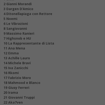
2 Gianni Morandi
3 Dargen D’Amico
4 Ditonellapiaga con Rettore
5 Noemi
6 Le Vibrazioni
8 Sangiovanni
9 Massimo Ranieri
7 Highsnob e HU
10 La Rappresentante di Lista
11 Ana Mena
12 Emma
13 Achille Lauro
14 Michele Bravi
15 Iva Zanicchi
16 Rkomi
17 Fabrizio Moro
18 Mahmood e Blanco
19 Giusy Ferreri
20 Irama
21 Giovanni Truppi
22 Aka7ven