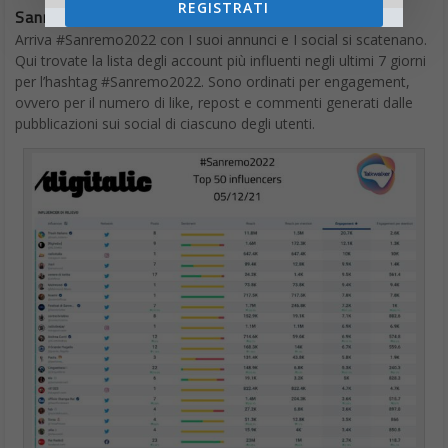
REGISTRATI
Sanremo 2022 I migliori influencer
Arriva #Sanremo2022 con I suoi annunci e I social si scatenano.
Qui trovate la lista degli account più influenti negli ultimi 7 giorni
per l’hashtag #Sanremo2022. Sono ordinati per engagement,
ovvero per il numero di like, repost e commenti generati dalle
pubblicazioni sui social di ciascuno degli utenti.