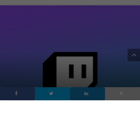
Twitch introduce uno
strumento per rilevare
account sospetti