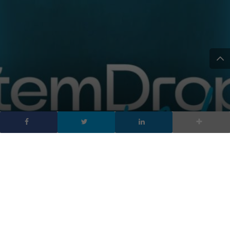
StemDrop, come
funziona il servizio TikTok
per i talenti musicali
DA
ANDREA INDIANO
|
20 NOV 2022
|
SOCIAL NETWORK
|