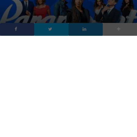
Paramount+ arriva in
Italia, come abbonarsi al
nuovo servizio streaming
DA
FRANCESCO MARINO
|
15 SET 2022
|
TV
|
Un nuovo servizio streaming si aggiunge a quelli già
presenti in Italia e la sua offerta è davvero molto
ricca.
È arrivato un nuovo servizio streaming per gli utenti italiani. Si
tratta di
Paramount+
, offerto da Paramount Global, che ha
iniziato ad offrire i propri contenuti a partire da questo mese di