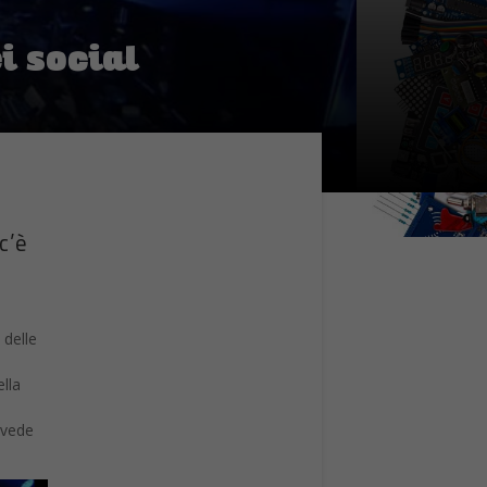
i social
c’è
 delle
lla
 vede