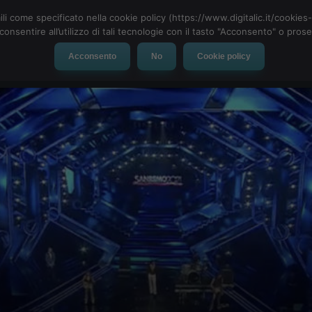
ili come specificato nella cookie policy (https://www.digitalic.it/cookie
cconsentire all’utilizzo di tali tecnologie con il tasto "Acconsento" o pro
Acconsento
No
Cookie policy
evice
Social Network
App
Automotive
Tech-News