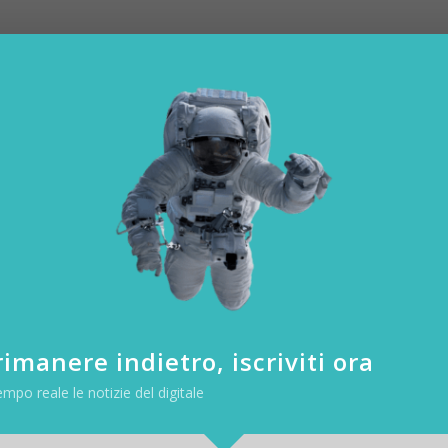
i 10, manca solo il voto del pubblico, il famoso televoto.
voto?
21 secondo i social
 2021 si vede quali siano i cantanti più citati grazie all’analisi di
TalkWa
uesto modo, cioè misurando i cantanti più nominati in associazione all’
imanere indietro, iscriviti ora
i spingiamo ancora più in profondità con l’analisi dei social vediamo
empo reale le notizie del digitale
 il maggior engagement sui social, ovvero i loro post sono quelli che
 numero di like e repost, tanto che si collocano al 4° posto assoluto tr
.
Considerando che secondo quanto dichiarato da Amadeus le dista