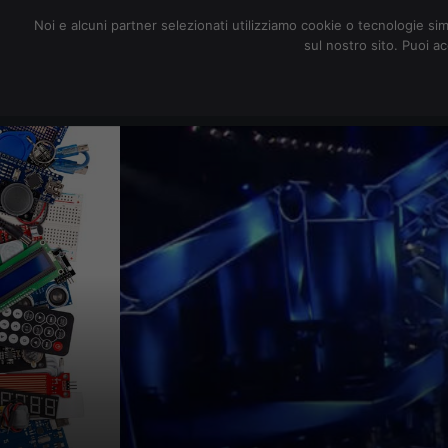
redazione@digitalic.it
Noi e alcuni partner selezionati utilizziamo cookie o tecnologie sim
sul nostro sito. Puoi a
Hardware & Software
D