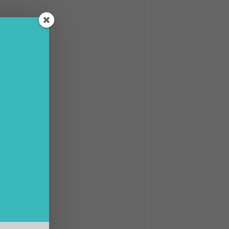
lker
.
hashtag
 che i
a gli
nze