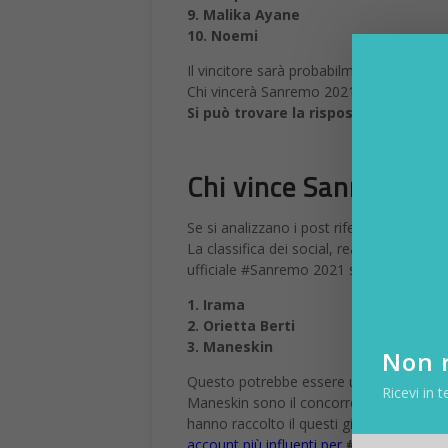
9. Malika Ayane
10. Noemi
Il vincitore sarà probabilmente tra quest
Chi vincerà Sanremo 2021 grazie al tele
Si può trovare la risposta nei social.
Chi vince Sanremo 20
Se si analizzano i post riferirti a Sanremo
La classifica dei social, realizzata in q
ufficiale #Sanremo 2021 sono:
1. Irama
2. Orietta Berti
3. Maneskin
Non r
Questo potrebbe essere un podio. Ma se c
Ricevi in t
Maneskin sono il concorrente in gara con
hanno raccolto il questi giorni il maggior
account più influenti per
#Sanremo2021