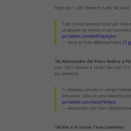
Risposte 1.249; Retweet 3.469; Mi piace
Tutti i nostri pensieri sono per Siri
strapparle un sorriso in un momento 
pic.twitter.com/bMO9p3tyho
— Benji & Fede (@BenjieFede)
27 g
15) Alessandro del Piero dedica a Pir
con 1.837 retweet e 10.807 like con 157 c
più retwittati
Ti abbiamo cercato in campo fidandoci
pressione. Solo un vero Maestro pote
pic.twitter.com/Gwq7rWRyiQ
— Alessandro Del Piero (@delpieroa
14) Elio e le Storie Tese Sanremo