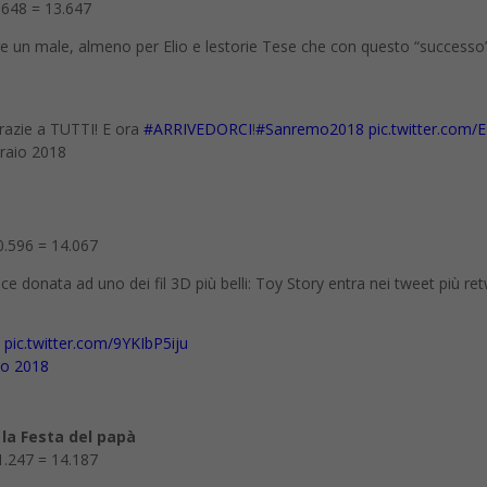
0648 = 13.647
 un male, almeno per Elio e lestorie Tese che con questo “successo” 
razie a TUTTI! E ora
#ARRIVEDORCI
!
#Sanremo2018
pic.twitter.co
braio 2018
0.596 = 14.067
ice donata ad uno dei fil 3D più belli: Toy Story entra nei tweet più ret
pic.twitter.com/9YKIbP5iju
o 2018
 la Festa del papà
1.247 = 14.187