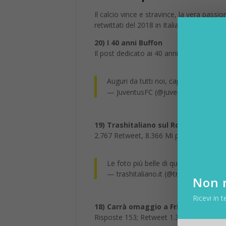
Il calcio vince e stravince, la vera passion
retwittati del 2018 in Italia.
20) I 40 anni Buffon
Il post dedicato ai 40 anni di Gianluigi
Auguri da tutti noi, capitan
@gianluig
— JuventusFC (@juventusfc)
28 gen
19) Trashitaliano sul Royal Wedding
2.767 Retweet, 8.366 Mi piace, 50 comment
Le foto più belle di questo
#RoyalWe
— trashitaliano.it (@trash_italiano)
1
Non r
Ricevi in t
18) Carrà omaggio a Frizzi
Risposte 153; Retweet 1.357; Mi piace 10