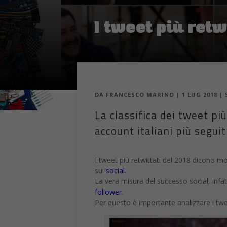
I tweet più retw
DA
FRANCESCO MARINO
|
1 LUG 2018
|
La classifica dei tweet più 
account italiani più seguit
I tweet più retwittati del 2018 dicono mol
sui
social
.
La vera misura del successo social, infat
follower
.
Per questo è importante analizzare i tweet