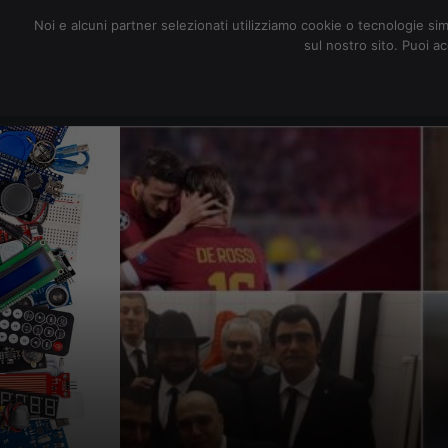
redazione@digitalic.it
Noi e alcuni partner selezionati utilizziamo cookie o tecnologie sim
sul nostro sito. Puoi a
Hardware & Software
D