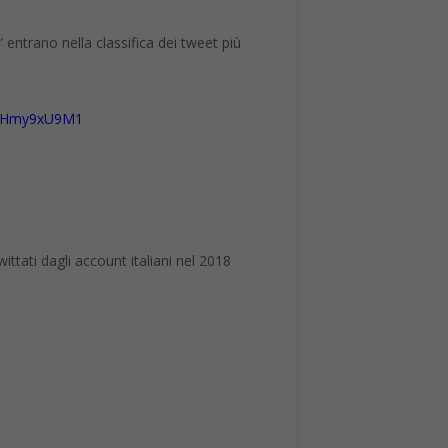
entrano nella classifica dei tweet più
m/EHmy9xU9M1
wittati dagli account italiani nel 2018