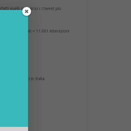
atti quelli sul calcio i I tweet più
ce e 240 commenti = 11.001 interazioni
 più retwittati in Italia