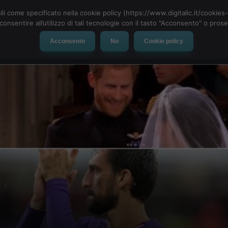
ili come specificato nella cookie policy (https://www.digitalic.it/cookie
cconsentire all’utilizzo di tali tecnologie con il tasto "Acconsento" o pro
Acconsento
No
Cookie policy
evice
Social Network
App
Automotive
Tech-News