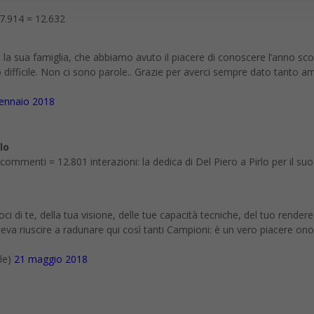
 7.914 = 12.632
a e la sua famiglia, che abbiamo avuto il piacere di conoscere l’anno s
difficile. Non ci sono parole.. Grazie per averci sempre dato tanto a
ennaio 2018
lo
ommenti = 12.801 interazioni: la dedica di Del Piero a Pirlo per il suo 
 di te, della tua visione, delle tue capacità tecniche, del tuo rendere
va riuscire a radunare qui così tanti Campioni: è un vero piacere ono
le)
21 maggio 2018