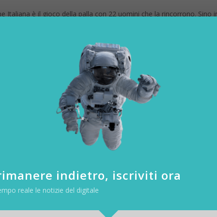
e Italiana è il gioco della palla con 22 uomini che la rincorrono. Sino inf
 Buffon da parte della Juventus raccoglie 2.820 Retweet e 7.941 Mi pia
ibuffon
!
#GIG1BDAY
pic.twitter.com/TGLm6LB6kC
naio 2018
i = 11.183 interazioni il Royal Wedding entra nella classifica dei tweet
dding
.
pic.twitter.com/4VXnKJehTa
9 maggio 2018
imanere indietro, iscriviti ora
empo reale le notizie del digitale
.432 = 11.942 interazioni