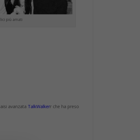
lici più amati
nlaisi avanzata
TalkWalker
r che ha preso