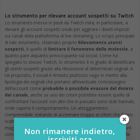
Lo strumento per rilevare account sospetti su Twitch
Lo strumento messo in piedi da Twitch mira, in particolare, a
rilevare gli account sospetti creati per aggirare i divieti imposti
sui canali della piattaforma di live streaming. Lo scopo principale
di tale strumento, chiamato proprio
Rilevamento utenti
sospetti
, è quello di
limitare il fenomeno delle molestie
, a
quanto pare alquanto preoccupante sul social. Come ha
spiegato lo stesso Twitch, lo strumento è in grado di identificare
gli utenti sospetti grazie alla rilevazione di determinati segnali. A
tal proposito, il social è rimasto piuttosto vago in merito alla
tipologia dei segnali che portano all’eventuale contrassegno
dell’account come
probabile o possibile evasore del divieto
del canale
, anche se uno dei criteri potrebbe essere quello di
confrontare l’account con altri che in passato sono stati bannati,
onde capirne il comportamento. Un atteggiamento
comprensibile: evitando di accennare troppo ai criteri che fanno
scattare “l’allarme”, la piattaforma potrebbe contare su una
maggiore efficacia dello strumento. Una volta bollato l’account
Non rimanere indietro,
come probabile o possibile evasore, Twitch agisce in base alle
iscriviti ora