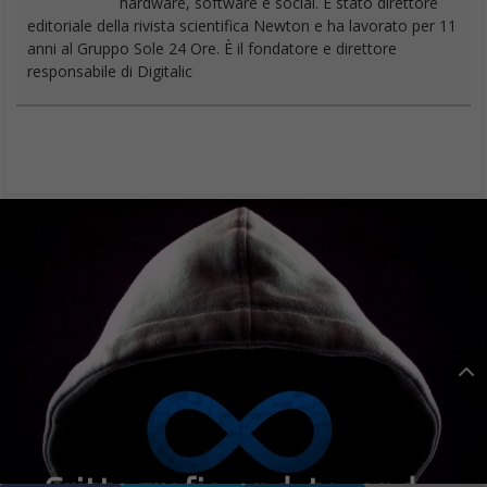
hardware, software e social. È stato direttore
editoriale della rivista scientifica Newton e ha lavorato per 11
anni al Gruppo Sole 24 Ore. È il fondatore e direttore
responsabile di Digitalic