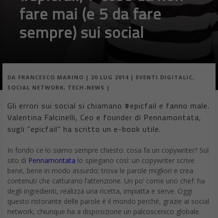
fare mai (e 5 da fare
sempre) sui social
DA
FRANCESCO MARINO
|
20 LUG 2014
|
EVENTI DIGITALIC
,
SOCIAL NETWORK
,
TECH-NEWS
|
Gli errori sui social si chiamano #epicfail e fanno male.
Valentina Falcinelli, Ceo e founder di Pennamontata,
sugli “epicfail” ha scritto un e-book utile.
In fondo ce lo siamo sempre chiesto: cosa fa un copywriter? Sul
sito di
Pennamontata
lo spiegano così: un copywriter scrive
bene, bene in modo assurdo; trova le parole migliori e crea
contenuti che catturano l’attenzione. Un po’ come uno chef: ha
degli ingredienti, realizza una ricetta, impiatta e serve. Oggi
questo ristorante delle parole è il mondo perché, grazie ai social
network, chiunque ha a disposizione un palcoscenico globale.