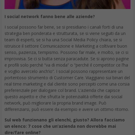
I social network fanno bene alle aziende?
I social possono far bene, se si presidiano i canali forti di una
strategia ben ponderata e strutturata, se si viene seguiti da un
team di esperti, se si ha una Social Media Policy chiara, se si
istruisce il settore Comunicazione e Marketing a coltivare buon
senso, pazienza, tempismo. Possono far male, e molto, se ci si
improvvisa. Se ci si butta senza paracadute. Se si aprono pagine
e profili solo perché “va di moda” o “perché il competitor ce l’ha
e voglio avercelo anch’io”. I social possono rappresentare un
portentoso strumento di Customer Care. Viaggiano sui binari del
real time marketing e dal cliente sono percepiti come una corsia
preferenziale per dialogare col brand. L’azienda che capisce
questo aspetto e che sfrutta le potenzialità offerte dai social
network, può migliorare la propria brand image. Può
differenziarsi, può essere da esempio e avere un ottimo ritorno.
Sul web funzionano gli elenchi, giusto? Allora facciamo
un elenco: 7 cose che un’azienda non dovrebbe mai
dire/fare online?