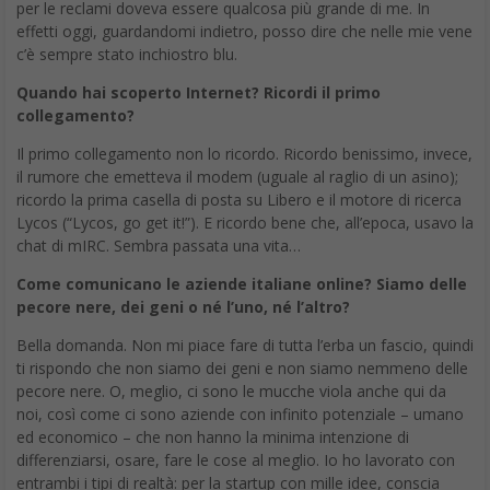
per le reclami doveva essere qualcosa più grande di me. In
effetti oggi, guardandomi indietro, posso dire che nelle mie vene
c’è sempre stato inchiostro blu.
Quando hai scoperto Internet? Ricordi il primo
collegamento?
Il primo collegamento non lo ricordo. Ricordo benissimo, invece,
il rumore che emetteva il modem (uguale al raglio di un asino);
ricordo la prima casella di posta su Libero e il motore di ricerca
Lycos (“Lycos, go get it!”). E ricordo bene che, all’epoca, usavo la
chat di mIRC. Sembra passata una vita…
Come comunicano le aziende italiane online? Siamo delle
pecore nere, dei geni o né l’uno, né l’altro?
Bella domanda. Non mi piace fare di tutta l’erba un fascio, quindi
ti rispondo che non siamo dei geni e non siamo nemmeno delle
pecore nere. O, meglio, ci sono le mucche viola anche qui da
noi, così come ci sono aziende con infinito potenziale – umano
ed economico – che non hanno la minima intenzione di
differenziarsi, osare, fare le cose al meglio. Io ho lavorato con
entrambi i tipi di realtà: per la startup con mille idee, conscia