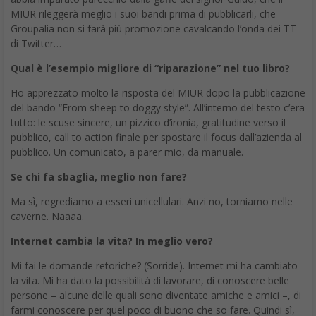
MIUR rileggerà meglio i suoi bandi prima di pubblicarli, che
Groupalia non si farà più promozione cavalcando l’onda dei TT
di Twitter…
Qual è l’esempio migliore di “riparazione” nel tuo libro?
Ho apprezzato molto la risposta del MIUR dopo la pubblicazione
del bando “From sheep to doggy style”. All’interno del testo c’era
tutto: le scuse sincere, un pizzico d’ironia, gratitudine verso il
pubblico, call to action finale per spostare il focus dall’azienda al
pubblico. Un comunicato, a parer mio, da manuale.
Se chi fa sbaglia, meglio non fare?
Ma sì, regrediamo a esseri unicellulari. Anzi no, torniamo nelle
caverne. Naaaa.
Internet cambia la vita? In meglio vero?
Mi fai le domande retoriche? (Sorride). Internet mi ha cambiato
la vita. Mi ha dato la possibilità di lavorare, di conoscere belle
persone – alcune delle quali sono diventate amiche e amici –, di
farmi conoscere per quel poco di buono che so fare. Quindi sì,