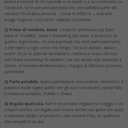
lavora e il nome di chi risponde a un tweet o a un commento su
Facebook. Se le persone percepiscono che dall’altra parte del
monitor c’è un’altra persona – come in effetti è –, la brand
image migliora, così come i rapporti col cliente.
2) Prima di vendere, aiuta.
L’esperto americano Jay Baer
parla di “Youtility”, ossia il marketing che aiuta. A proposito di
questo argomento, c’è una sua frase che amo particolarmente
e che ripeto a ogni corso che tengo: “Se puoi aiutare, aiuta e
basta”. Ecco: le aziende dovrebbero mettersi in testa che non
solo l’hard marketing fa vendere, ma che anche solo aiutando il
cliente, in maniera disinteressata, i margini di fatturato possono
aumentare.
3) Parla potabile.
Basta aziendalese, burocratese, tecnicismi. Il
pubblico vuole capire quello che gli vuoi comunicare, quindi fallo
in maniera semplice, fruibile e chiara.
4) Regala qualcosa
. Non è necessario regalare un viaggio o un
coupon sconto. Un regalo può essere anche una guida che aiuta
a utilizzare meglio un prodotto, una sezione FAQ, un qualcosa
che semplifichi la vita.