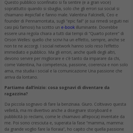
Questo pubblico sconfinato si fa sentire (e a gran voce)
soprattutto quando si sbaglia, solo che gli errori sui social si
chiamano #epicfail e fanno male. Valentina Falcinelli, Ceo e
founder di Pennamontata, sugli “epic fail” (e sui rimedi seguiti nei
casi più famosi) ha scritto un
e-book
illuminante. Dovrebbe
essere una regola chiara a tutti dai tempi di “Quarto potere” di
Orson Welles: quello che scrivi ha un effetto, sempre, anche se
non te ne accorgi. I social network hanno solo reso l’effetto
immediato e pubblico. Ma gli errori, anche quelli degli altri,
devono servire per migliorare e c’è tanto da imparare da chi,
come Valentina, ha competenza, passione, coerenza e non solo
ama, ma studia i social e la comunicazione Una passione che
arriva da lontano.
Partiamo dall’inizio: cosa sognavi di diventare da
ragazzina?
Da piccola sognavo di fare la benzinaia. Giuro. Coltivavo questa
velleità, ma mi divertivo anche a disegnare storyboard e
pubblicità (o reclami, come le chiamavo all’epoca) inventate da
me. Poi sono cresciuta e, superata la fase “mamma, mamma:
da grande voglio fare la fioraia”, ho capito che quella passione