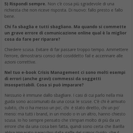
5) Rispondi sempre.
Non c’è cosa più sgradevole di una
richiesta che non riceve risposta. Di nuovo: fallo presto e fallo
bene.
Chi fa sbaglia e tutti sbagliano. Ma quando si commette
un grave errore di comunicazione online qual è la miglior
cosa da fare per riparare?
Chiedere scusa. Evitare di far passare troppo tempo. Ammettere
l’errore, dimostrarsi consci del cosiddetto fail e accennare alle
azioni correttive.
Nel tuo e-book Crisis Management ci sono molti esempi
di errori (anche gravi) commessi da soggetti
insospettabili. Cosa si può imparare?
Nessuno è immune dallo sbagliare. I casi di cui parlo nella mia
guida sono accomunati da una cosa: le scuse. C’è chi è arrivato
subito, chi ci ha messo un po’, chi è stato diretto, chi un po’
meno: ma tutti i brand, in un modo o in un altro, hanno chiesto
scusa. Io ho sempre pensato che s’impari molto di più da un
errore che da una cosa ben fatta, quindi sono certa che Barilla
abbia imparato parecchio dalla gaffe del signor Guido, che il