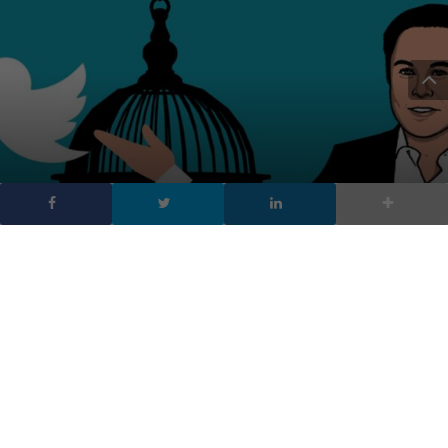
Twitter: perché Elon
Musk ha sospeso
l’acquisizione del social
DA
FRANCESCO MARINO
|
16 MAG 2022
|
SOCIAL NETWORK
|
Ancora un colpo di scena per l’acquisizione totale del