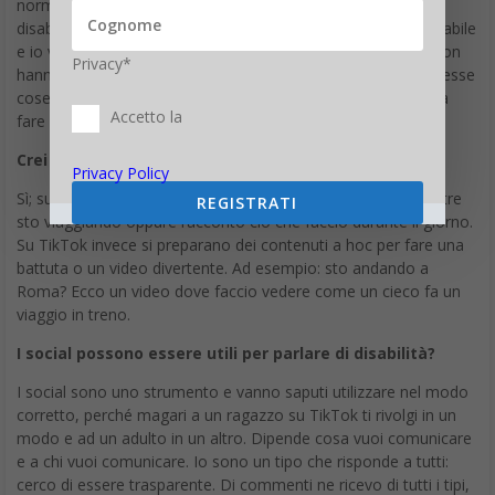
normalissima. Così spero di aiutarli a comprendere cos’è la
disabilità; magari a scuola hanno un compagno di classe disabile
e io vorrei aiutarli a rendersi conto che comunque davanti non
Privacy*
hanno una persona diversa, ma qualcuno che può fare le stesse
cose. Anziché far sì che credano che il compagno non possa
Accetto la
fare niente e perciò non lo considerano.
Crei contenuti diversi a seconda del sito?
Privacy Policy
Sì; su Instagram c’è più quotidianità: condivido le storie mentre
REGISTRATI
sto viaggiando oppure racconto ciò che faccio durante il giorno.
Su TikTok invece si preparano dei contenuti a hoc per fare una
battuta o un video divertente. Ad esempio: sto andando a
Roma? Ecco un video dove faccio vedere come un cieco fa un
viaggio in treno.
I social possono essere utili per parlare di disabilità?
I social sono uno strumento e vanno saputi utilizzare nel modo
corretto, perché magari a un ragazzo su TikTok ti rivolgi in un
modo e ad un adulto in un altro. Dipende cosa vuoi comunicare
e a chi vuoi comunicare. Io sono un tipo che risponde a tutti:
cerco di essere trasparente. Di commenti ne ricevo di tutti i tipi,