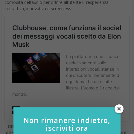
comodità dell’audio per offrire all’utente un’esperienza
interattiva, innovativa e screenless.
Non rimanere indietro,
iscriviti ora
Il sistema consente la riproduzione continua dei contenuti
offrendo all’utente la possibilità di essere social senza utilizzare