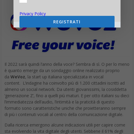
Privacy Policy
REGISTRATI
Il 2022 sarà quindi l’anno della voce? Sembra di sì. O per lo meno
è quanto emerge da un sondaggio online realizzato proprio
da
WeVoz
, la start up italiana specializzata in vocal
content. L’indagine ha coinvolto più di 1.200 cittadini iscritti ad
almeno un social network. Da utenti giovanissimi, la cosiddetta
‘generazione Z’, fino a quelli più maturi. E per otto italiani su dieci
l’immediatezza dell’audio, l’intimità e la praticità di questo
formato sono caratteristiche uniche che proietteranno sempre
di più i contenuti vocali al centro della comunicazione digitale.
Dalla ricerca emergono alcune indicazioni utili per capire come
sta evolvendo la vita digitale degli utenti. Sebbene il 61% degli