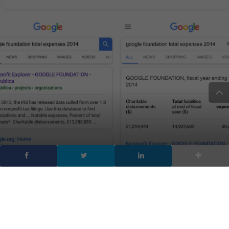
Google mette in
evidenza i contenuti data
journalism