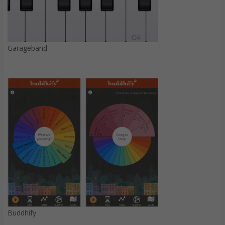
Garageband
Buddhify