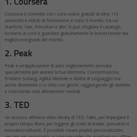
1. Coursera
Coursera ti connette con i corsi online gratuiti di oltre 115
università e istituti di formazione in tutto il mondo, tra cui
Stanford, Yale, Princeton e altri. Si può sfogliare il catalogo,
iscriversi ai corsi e guardare gratuitamente le lezioni tenute dai
migliori insegnanti del mondo.
2.
Peak
Peak e un’applicazione di auto miglioramento pensata
specialmente per aiutare la tua Memoria, Concentrazione,
Problem Solving, Agilità Mentale e Abilità di Linguaggio ma
anche divertente ci si sfida con giochi, raggiungendo gli obiettivi
e costruendo sani allenamenti mentali.
3.
TED
Un accesso all’intera video library di TED Talks, per impiegare il
proprio tempo libero per leggere gli scritti di leader, pensatori e
innovatori influenti. È possibile creare playlist personalizzate,
cercare per argomento e scaricare video da guardare poi offline.