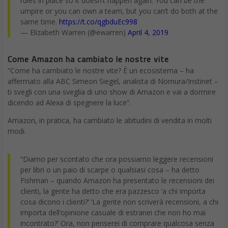
rules in place so it doesn’t happen again. You can be the
umpire or you can own a team, but you can’t do both at the
same time.
https://t.co/qgbduEc998
— Elizabeth Warren (@ewarren)
April 4, 2019
Come Amazon ha cambiato le nostre vite
“Come ha cambiato le nostre vite? È un ecosistema – ha
affermato alla ABC Simeon Siegel, analista di Nomura/Instinet –
ti svegli con una sveglia di uno show di Amazon e vai a dormire
dicendo ad Alexa di spegnere la luce”.
Amazon, in pratica, ha cambiato le abitudini di vendita in molti
modi.
“Diamo per scontato che ora possiamo leggere recensioni
per libri o un paio di scarpe o qualsiasi cosa – ha detto
Fishman – quando Amazon ha presentato le recensioni dei
clienti, la gente ha detto che era pazzesco ‘a chi importa
cosa dicono i clienti?’ ‘La gente non scriverà recensioni, a chi
importa dell’opinione casuale di estranei che non ho mai
incontrato?’ Ora, non penserei di comprare qualcosa senza