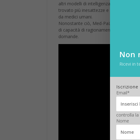
altri modelli di intelligenza artificiale
trovato più inesattezze e informazioni no
da medici umani.
Nonostante ciò, Med-PaLM 2 si è dimostra
di capacità di ragionamento, fornire ri
domande.
Non r
Ricevi in t
Iscrizione
Email*
controlla la
Nome