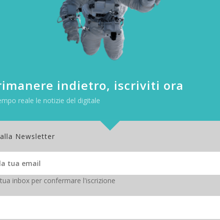
. Secondo uno studio pubblicato da Google nel mese di maggio, i medici 
n pertinenti nelle risposte di Med-PaLM 2 rispetto ad altre risposte f
to altrettanto efficace o addirittura superiore ai medici umani in te
sposte supportate dal consenso o mostrare una corretta comprensione
imanere indietro, iscriviti ora
empo reale le notizie del digitale
 alla Newsletter
 tua inbox per confermare l'iscrizione