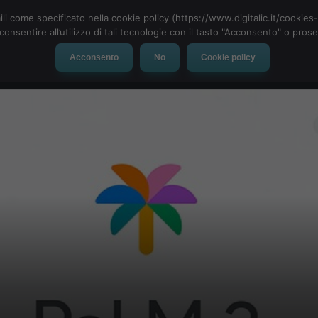
ili come specificato nella cookie policy (https://www.digitalic.it/cookie
cconsentire all’utilizzo di tali tecnologie con il tasto "Acconsento" o pro
Acconsento
No
Cookie policy
evice
Social Network
App
Automotive
Tech-News