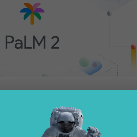
odello di linguaggio che alimenta l’intelligenza artificiale di Google
ot più generalizzati come Bard, Bing e ChatGPT, Google ritiene che Me
ioni riguardanti la salute in modo più accurato grazie al suo addestr
esperti medici.
2 soffre ancora di alcuni problemi di accuratezza, come già riscontra