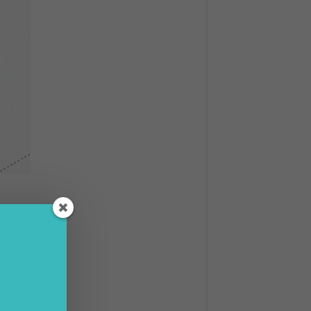
d-
amento
to in