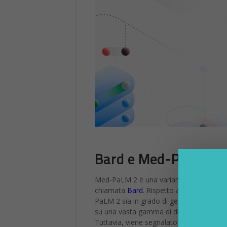
Bard e Med-PaLM 2
Med-PaLM 2 è una variante di PaLM 2, il m
chiamata
Bard
. Rispetto ad altri chatb
PaLM 2 sia in grado di gestire conversaz
su una vasta gamma di dimostrazioni di 
Tuttavia, viene segnalato che Med-PaLM 