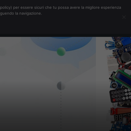
Chi siamo
Contatti
Pubblicità
s-policy) per essere sicuri che tu possa avere la migliore esperienza
seguendo la navigazione.
Eventi Digitalic
Cerca