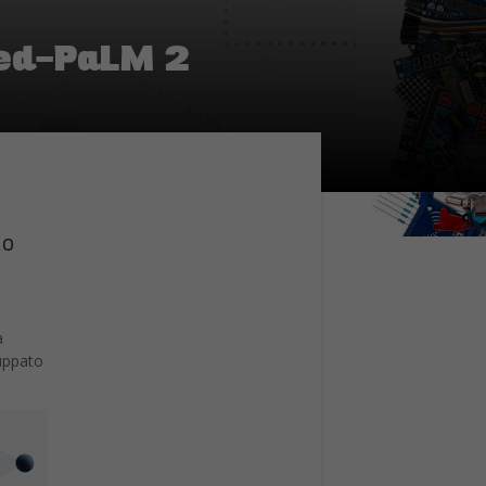
 Med-PaLM 2
to
a
uppato