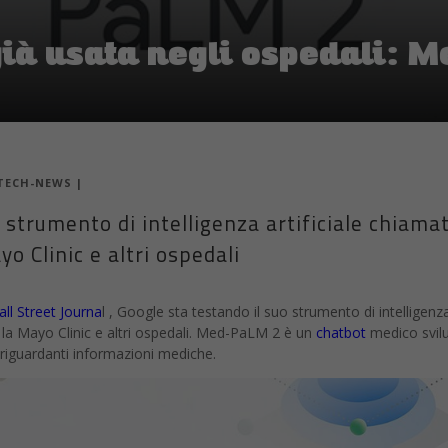
già usata negli ospedali:
TECH-NEWS
|
 strumento di intelligenza artificiale chiama
 Clinic e altri ospedali
ll Street Journa
l , Google sta testando il suo strumento di intelligenz
la Mayo Clinic e altri ospedali. Med-PaLM 2 è un
chatbot
medico svil
riguardanti informazioni mediche.