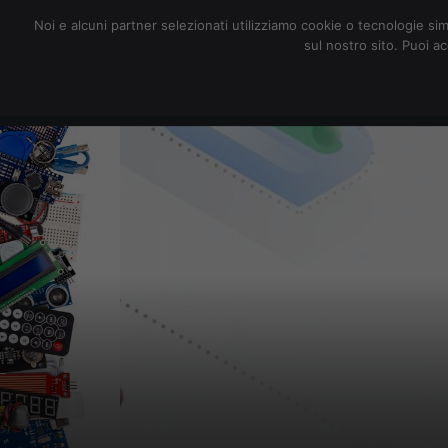
redazione@digitalic.it
Noi e alcuni partner selezionati utilizziamo cookie o tecnologie sim
sul nostro sito. Puoi a
Hardware & Software
D