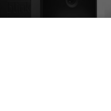
Amazon Prime D
perderle)
DA
FRANCESCO MARINO
|
9 LUG 2023
|