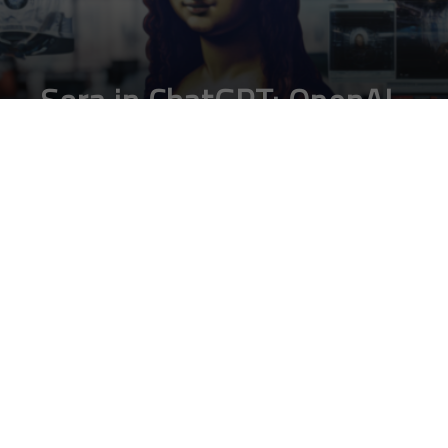
Sora in ChatGPT: OpenAI
e il nuovo linguaggio
delle immagini
DA
FRANCESCO MARINO
|
5 MAR 2025
|
INTELLIGENZA
ARTIFICIALE
,
TECH-NEWS
|
Con Sora, OpenAI trasforma la parola in immagine,
aprendo una nuova era della comunicazione visiva e
sollevando interrogativi etici e creativi
Se è vero che il linguaggio ha sempre cercato di avvicinarsi alle
immagini – dalle pitture rupestri alle infografiche moderne – oggi
OpenAI porta questa connessione a un nuovo livello, integrando