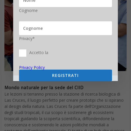
Cognome
Privacy*
Accetto la
Privacy Policy
REGISTRATI
Mondo naturale per la sede del CIID
Le lezioni si terranno presso la stazione di ricerca biologica di
Las Cruces, il luogo perfetto per creare prototipi che si ispirano
al design della natura. Las Cruces fa parte dell’Organizzazione
degli studi tropicali, il cui scopo è sostenere gli ecosistemi
tropicali guidando la scoperta scientifica, diffondendone la
conoscenza e sostenendo le azioni politiche mondiali a
sostegno dell’ambiente tropicale. Si tratta di un hub che riunisce