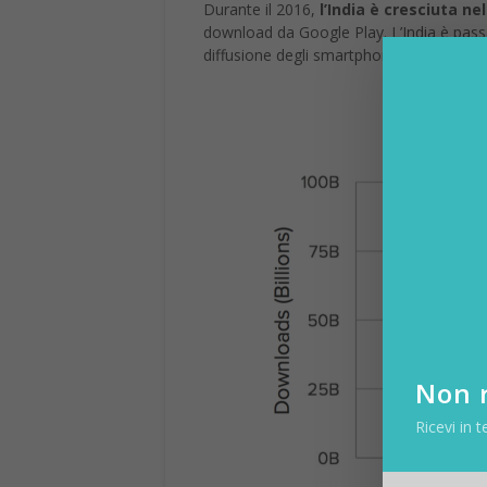
Durante il 2016,
l’India è cresciuta n
download da Google Play. L’India è passat
diffusione degli smartphone nel paese è 
Non r
Ricevi in t