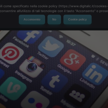
ili come specificato nella cookie policy (https://www.digitalic.it/cookie
cconsentire all’utilizzo di tali tecnologie con il tasto "Acconsento" o pro
Acconsento
No
Cookie policy
evice
Social Network
App
Automotive
Tech-News