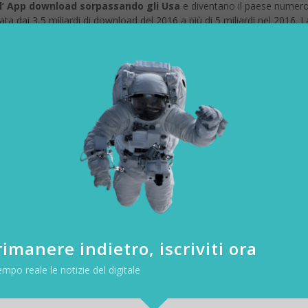
ell’ App download sorpassando gli Usa
e diventano il paese numero
a dai 3,5 miliardi di download del 2016 a più di 5 miliardi nel 2016. L
solo del 30% quindi ci sono ancora ampi margini di crescita.
imanere indietro, iscriviti ora
empo reale le notizie del digitale