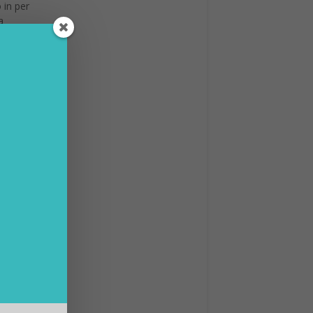
 in per
a