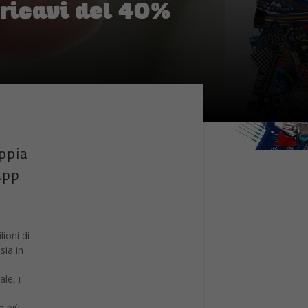
 ricavi del 40%
oppia
App
ioni di
sia in
le, i
a più