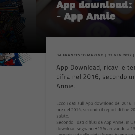
App download: 
– App Annie
DA
FRANCESCO MARINO
|
23 GEN 2017
App Download, ricavi e te
cifra nel 2016, secondo un
Annie.
Ecco i dati sull’ App download del 2016.
ore nel 2016, secondo il report di fine 2
salute.
Secondo i dati diffusi da App Annie, in Us
download segnano +15% arrivando a 13 bi
I proprietari delle piattaforme hanno pagat