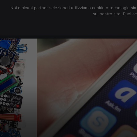
redazione@digitalic.it
Noi e alcuni partner selezionati utilizziamo cookie o tecnologie sim
sul nostro sito. Puoi a
Hardware & Software
D