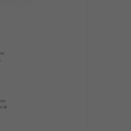
ore
,
per
i di