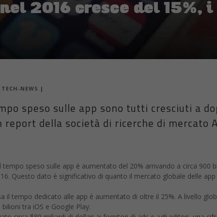
nel 2016 cresce del 15%, i
|
TECH-NEWS
|
mpo speso sulle app sono tutti cresciuti a d
 report della società di ricerche di mercato 
 Il tempo speso sulle app è aumentato del 20% arrivando a circa 900 bil
016. Questo dato è significativo di quanto il mercato globale delle app 
a il tempo dedicato alle app è aumentato di oltre il 25%. A livello globa
lioni tra iOS e Google Play.
o circa $89 miliardi di dollari ai fornitori di ads e agli editori, una cifr