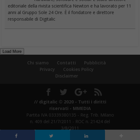
editoriale della rivista scientifica Newton e ha lavorato per 11
anni al Gruppo Sole 24 Ore. È il fondatore e direttore
responsabile di Digitalic
Load More
Chi siamo
Contatti
Pubblicità
Privacy
Cookies Policy
Disclaimer
// digitalic © 2020 - Tutti i diritti
riservati - MMEDIA
Partita IVA 03339380135 - Reg. Trib. Milano
n. 409 del 21/7/2011 - ROC n. 21424 del
3/8/2011