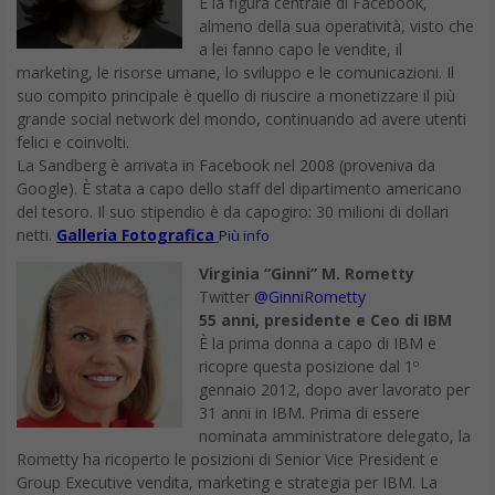
È la figura centrale di Facebook,
almeno della sua operatività, visto che
a lei fanno capo le vendite, il
marketing, le risorse umane, lo sviluppo e le comunicazioni. Il
suo compito principale è quello di riuscire a monetizzare il più
grande social network del mondo, continuando ad avere utenti
felici e coinvolti.
La Sandberg è arrivata in Facebook nel 2008 (proveniva da
Google). È stata a capo dello staff del dipartimento americano
del tesoro. Il suo stipendio è da capogiro: 30 milioni di dollari
netti.
Galleria Fotografica
Più info
Virginia “Ginni” M. Rometty
Twitter
@GinniRometty
55 anni, presidente e Ceo di IBM
È la prima donna a capo di IBM e
ricopre questa posizione dal 1º
gennaio 2012, dopo aver lavorato per
31 anni in IBM. Prima di essere
nominata amministratore delegato, la
Rometty ha ricoperto le posizioni di Senior Vice President e
Group Executive vendita, marketing e strategia per IBM. La