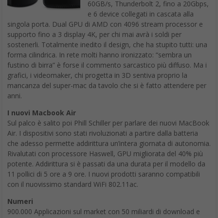
60GB/s, Thunderbolt 2, fino a 20Gbps,
e 6 device collegati in cascata alla
singola porta. Dual GPU di AMD con 4096 stream processor e
supporto fino a 3 display 4K, per chi mai avrà i soldi per
sostenerli. Totalmente inedito il design, che ha stupito tutti: una
forma cilindrica. In rete molti hanno ironizzato: “sembra un
fustino di birra” è forse il commento sarcastico più diffuso. Ma i
grafici, i videomaker, chi progetta in 3D sentiva proprio la
mancanza del super-mac da tavolo che si è fatto attendere per
anni.
I nuovi Macbook Air
Sul palco è salito poi Phill Schiller per parlare dei nuovi MacBook
Air. I dispositivi sono stati rivoluzionati a partire dalla batteria
che adesso permette addirittura un’intera giornata di autonomia.
Rivalutati con processore Haswell, GPU migliorata del 40% più
potente. Addirittura si è passati da una durata per il modello da
11 pollici di 5 ore a 9 ore. I nuovi prodotti saranno compatibili
con il nuovissimo standard WiFi 802.11ac.
Numeri
900.000 Applicazioni sul market con 50 miliardi di download e