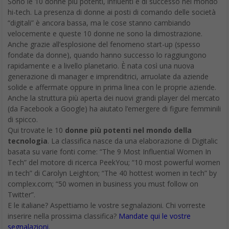
Sono le 10 donne più potenti, influenti e di successo nel mondo
hi-tech. La presenza di donne ai posti di comando delle società
“digitali” è ancora bassa, ma le cose stanno cambiando
velocemente e queste 10 donne ne sono la dimostrazione.
Anche grazie all’esplosione del fenomeno start-up (spesso
fondate da donne), quando hanno successo lo raggiungono
rapidamente e a livello planetario. È nata così una nuova
generazione di manager e imprenditrici, arruolate da aziende
solide e affermate oppure in prima linea con le proprie aziende.
Anche la struttura più aperta dei nuovi grandi player del mercato
(da Facebook a Google) ha aiutato l’emergere di figure femminili
di spicco.
Qui trovate le 10
donne più potenti nel mondo della
tecnologia
. La classifica nasce da una elaborazione di Digitalic
basata su varie fonti come: “The 9 Most Influential Women In
Tech” del motore di ricerca PeekYou; “10 most powerful women
in tech” di Carolyn Leighton; “The 40 hottest women in tech” by
complex.com; “50 women in business you must follow on
Twitter”.
E le italiane? Aspettiamo le vostre segnalazioni. Chi vorreste
inserire nella prossima classifica?
Mandate qui le vostre
segnalazioni
.