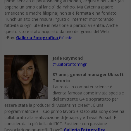
primo servizio di photosharing al mondo, acquisto nel 2005 (ad
appena un anno dal lancio) da Yahoo. Ma Caterina (padre
americano e madre filippina) non si è fermata e ha fondato
Hunch un sito che misura i “gusti di internet” monitorando
l’attività di ogni utente in relazione a particolari entità. Anche
questo sito è stato acquisito da uno dei grandi del Web:
eBay.
Galleria Fotografica
Più info
Jade Raymond
@ubitorontomngr
37 anni, general manager Ubisoft
Toronto
Laureata in computer science è
diventa famosa come inviata speciale
dell’emittente G4 e soprattutto per
essere stata la producer di “Assansin’s creed” . È una
programmatrice e il suo primo lavoro è stato alla Sony dove ha
collaborato alla realizzazione di Jeoaprdy e Trivial Pursuit. È
considerata la più bella dell’ICT. Sostiene con passione
l’associazione no-profit “Love”.
Galleria Fotografica