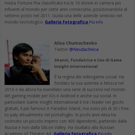
rivista Fortune l’ha classificata tra le 10 donne in carriera più
influenti al mondo per sette anni consecutivi, posizionandola al
settimo posto nel 2011. Guida una delle aziende simbolo nel
mondo tecnologico.
Galleria Fotografica
Più info
Alisa Chumachenko
Twitter
@Neudachnica
34 anni, fondatrice e Ceo di Game
Insight International
È la regina dei videogame social. Ha
fondato la sua azienda a Mosca nel
2010 e da allora ha inanellato una serie di successi nel mondo
del gaming mobile per iOs e Android e anche sui social. In
particolare Game Insight International è tra i leader nei giochi
gratuiti, il più famoso è Paradise Island, ma sono più di 30 i free-
to-paly attualmente nel portafoglio. In pochi anni Alisa ha
costruito un piccolo impero con 400 dipendenti, partendo dalla
Russia e non dalla Silicon Valley. Ha studiato alla Russian
Academy of Theatre Art.
Galleria Fotografica
Più info