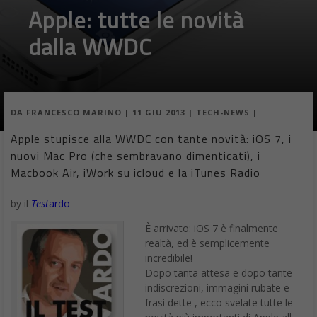
Apple: tutte le novità
dalla WWDC
DA
FRANCESCO MARINO
|
11 GIU 2013
|
TECH-NEWS
|
Apple stupisce alla WWDC con tante novità: iOS 7, i
nuovi Mac Pro (che sembravano dimenticati), i
Macbook Air, iWork su icloud e la iTunes Radio
by il
Test
ardo
È arrivato: iOS 7 è finalmente
realtà, ed è semplicemente
incredibile!
Dopo tanta attesa e dopo tante
indiscrezioni, immagini rubate e
frasi dette , ecco svelate tutte le