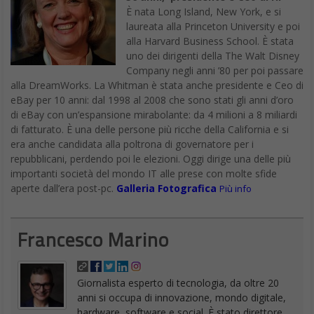
È nata Long Island, New York, e si
laureata alla Princeton University e poi
alla Harvard Business School. È stata
uno dei dirigenti della The Walt Disney
Company negli anni ’80 per poi passare
alla DreamWorks. La Whitman è stata anche presidente e Ceo di
eBay per 10 anni: dal 1998 al 2008 che sono stati gli anni d’oro
di eBay con un’espansione mirabolante: da 4 milioni a 8 miliardi
di fatturato. È una delle persone più ricche della California e si
era anche candidata alla poltrona di governatore per i
repubblicani, perdendo poi le elezioni. Oggi dirige una delle più
importanti società del mondo IT alle prese con molte sfide
aperte dall’era post-pc.
Galleria Fotografica
Più info
Francesco Marino
Giornalista esperto di tecnologia, da oltre 20
anni si occupa di innovazione, mondo digitale,
hardware, software e social. È stato direttore