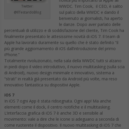
novità più importanti di Apple all
WWDC. Tim Cook, il CEO, è salito
Twitter:
sul palco della WWDC e dando il
@IlTestardoBlog
benvenuto ai giornalisti, ha aperto
le danze. Dopo aver parlato delle
percentuali di utilizzo e di soddisfazione del cliente, Tim Cook ha
finalmente presentato le attesissime novità di iOS 7. Il team di
Apple ha lavorato duramente su quello che è stato definito “il
più grande aggiornamento di iOS dall’introduzione del primo
iPhone.”
Totalmente rivoluzionato, nella sala della WWDC tutti si alzano
in piedi dopo il video introduttivo, il nuovo multitasking (sulla scia
di Android), nuovo design minimale e innovativo, sistema a
“strati” in realtà già presentato da Android più volte, ma reso
innovativo fantastica su dispositivi Apple.
iOS 7
In iOS 7 ogni App è stata ridisegnata. Ogni app! Ma anche
elementi come il dock, il centro notifiche e il multitasking.
L’interfaccia grafica di iOS 7 è anche 3D e sensibile al
movimento: vale a dire che le icone si adeguano a seconda di
come ruoterete il dispositivo. Il nuovo multitasking di iOS 7 che