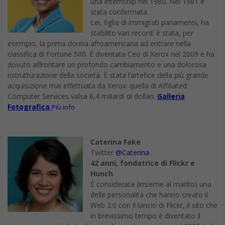
una internship nel 1980. Nel 1981 è
stata confermata.
Lei, figlia di immigrati panamensi, ha
stabilito vari record: è stata, per
esempio, la prima donna afroamericana ad entrare nella
classifica di Fortune 500. È diventata Ceo di Xerox nel 2009 e ha
dovuto affrontare un profondo cambiamento e una dolorosa
ristrutturazione della società. È stata l’artefice della più grande
acquisizione mai effettuata da Xerox: quella di Affiliated
Computer Services valsa 6,4 miliardi di dollari.
Galleria
Fotografica
Più info
Caterina Fake
Twitter
@Caterina
42 anni, fondatrice di Flickr e
Hunch
È considerata (insieme al marito) una
delle personalità che hanno creato il
Web 2.0 con il lancio di Flickr, il sito che
in brevissimo tempo è diventato il