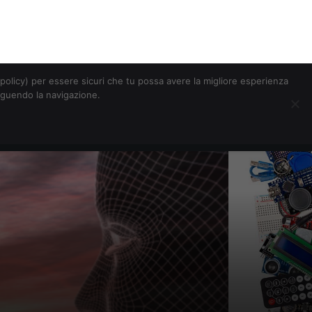
Chi siamo
Contatti
Pubblicità
s-policy) per essere sicuri che tu possa avere la migliore esperienza
seguendo la navigazione.
Eventi Digitalic
Cerca
ar per AI)