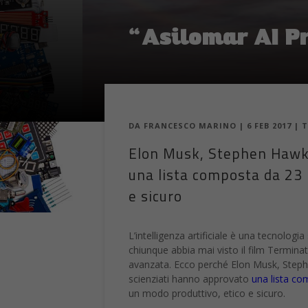
DA
FRANCESCO MARINO
|
6 FEB 2017
|
T
Elon Musk, Stephen Hawkin
una lista composta da 23 p
e sicuro
L’intelligenza artificiale è una tecnolo
chiunque abbia mai visto il film Terminato
avanzata. Ecco perché Elon Musk, Stephen
scienziati hanno approvato
una lista co
un modo produttivo, etico e sicuro.
Il testo si chiama
“Asilomar AI Principl
Future of Life è riuscito a riunire insie
2017”. Gli esperti, le cui specializzazioni
intercorso dibattiti accesi in tema della