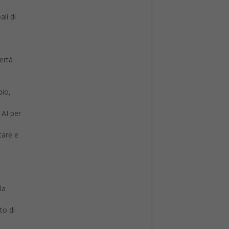
bertà
pio,
 AI per
tare e
la
to di
i
ssere