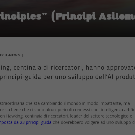
ECH-NEWS
|
g, centinaia di ricercatori, hanno approvat
rincipi-guida per uno sviluppo dell’AI produ
gia straordinaria che sta cambiando il mondo in modo impattante, ma
r sa bene che ci sono alcuni pericoli connessi con l’intelligenza artific
 Hawking, centinaia di ricercatori, leader del settore tecnologico e
mposta da 23 principi-guida
che dovrebbero volgere ad uno sviluppo del
es” (Principi Asilomar per AI)
sono stati sviluppati dopo che l’Istitu
me decine di esperti che hanno preso parte alla loro conferenza “Benefic
 spaziavano dalla robotica, alla fisica, all’economia, alla filosofia, hann
 sicurezza dell’AI, ma anche sull’impatto economico tra i lavoratori uma