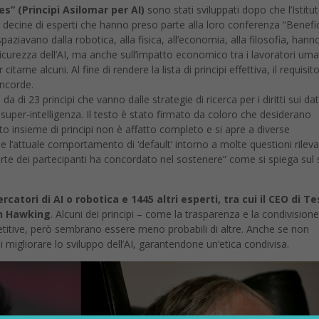
tarne alcuni. Al fine di rendere la lista di principi effettiva, il requisit
oncorde.
 23 principi che vanno dalle strategie di ricerca per i diritti sui dati
la super-intelligenza. Il testo è stato firmato da coloro che desiderano
sto insieme di principi non è affatto completo e si apre a diverse
 l’attuale comportamento di ‘default’ intorno a molte questioni rileva
arte dei partecipanti ha concordato nel sostenere” come si spiega sul s
ercatori di AI o robotica e 1445 altri esperti, tra cui il CEO di Te
en Hawking
. Alcuni dei principi – come la trasparenza e la condivisione
etitive, però sembrano essere meno probabili di altre. Anche se non
i migliorare lo sviluppo dell’AI, garantendone un’etica condivisa.