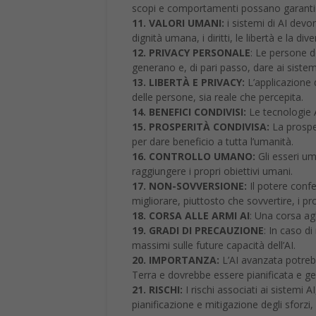
generano e, di pari passo, dare ai sistemi A
13. LIBERTÀ E PRIVACY:
L’applicazione d
delle persone, sia reale che percepita.
14. BENEFICI CONDIVISI:
Le tecnologie A
15. PROSPERITÀ CONDIVISA:
La prospe
per dare beneficio a tutta l’umanità.
16. CONTROLLO UMANO:
Gli esseri um
raggiungere i propri obiettivi umani.
17. NON-SOVVERSIONE:
Il potere confe
migliorare, piuttosto che sovvertire, i proc
18. CORSA ALLE ARMI AI
: Una corsa ag
19. GRADI DI PRECAUZIONE
: In caso d
massimi sulle future capacità dell’AI.
20. IMPORTANZA:
L’AI avanzata potreb
Terra e dovrebbe essere pianificata e ge
21. RISCHI:
I rischi associati ai sistemi A
pianificazione e mitigazione degli sforzi
22. MIGLIORAMENTO PERSONALE RIC
ricorrentemente in modo che possano po
oggetto di misure di sicurezza e di contr
23. BENE COMUNE:
La Super-intelligenz
ampiamente condivisi e a beneficio di tu