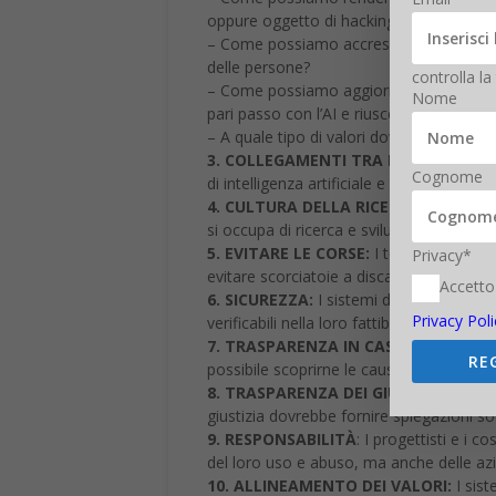
pari passo con l’AI e riuscendo a gestire 
– A quale tipo di valori dovremmo allinear
3. COLLEGAMENTI TRA POLITICA E SC
Cognome
di intelligenza artificiale e i politici.
4. CULTURA DELLA RICERCA:
Una cultur
si occupa di ricerca e sviluppo dell’AI.
5. EVITARE LE CORSE:
I team che si occ
Privacy*
evitare scorciatoie a discapito dei sistem
Accetto
6. SICUREZZA:
I sistemi di AI dovrebbero 
Privacy Poli
verificabili nella loro fattibilità.
7. TRASPARENZA IN CASO DI INSUCCE
RE
possibile scoprirne le cause.
8. TRASPARENZA DEI GIUDIZI:
Qualsias
giustizia dovrebbe fornire spiegazioni so
9. RESPONSABILITÀ
: I progettisti e i c
del loro uso e abuso, ma anche delle azio
10. ALLINEAMENTO DEI VALORI:
I sist
scopi e comportamenti possano garantire 
11. VALORI UMANI:
i sistemi di AI devo
dignità umana, i diritti, le libertà e la dive
12. PRIVACY PERSONALE
: Le persone do