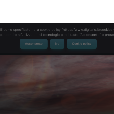
ili come specificato nella cookie policy (https://www.digitalic.it/cookie
cconsentire all’utilizzo di tali tecnologie con il tasto "Acconsento" o pro
Acconsento
No
Cookie policy
evice
Social Network
App
Automotive
Tech-News
inciples” (Principi Asilom