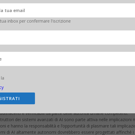
i rischi ad essa associati?
e l’AI e quali status legali ed etici dovremmo attribuirle?
IENZA:
Ci dovrebbe essere uno scambio costruttivo e sano tra i ricer
a di cooperazione, fiducia e trasparenza dovrebbe costituire la base d
upano dello sviluppo di sistemi AI devono cooperare attivamente per
i di sicurezza.
 la
essere sicuri e protetti nel corso di tutta la durata del loro ciclo di vi
cy
SSO:
nel momento in cui un sistema di AI causasse un danno sarebb
GISTRATI
i coinvolgimento da parte di un sistema decisionale autonomo in mat
ddisfacenti e verificabili da parte delle autorità umane competenti.
ostruttori dei sistemi avanzati di AI sono parte attiva nelle implicazioni 
ni e hanno la responsabilità e l’opportunità di plasmare tali implicazi
emi di AI altamente autonomi dovrebbero essere progettati affinché i 
di essere allineati con i valori umani ad ogni operazione.
no essere progettati e gestiti in modo da essere compatibili con gli idea
rsità culturale.
vrebbero avere il diritto di accedere, gestire e controllare i dati che