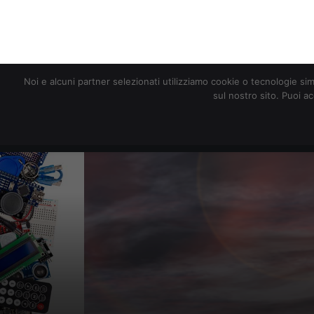
redazione@digitalic.it
Noi e alcuni partner selezionati utilizziamo cookie o tecnologie sim
sul nostro sito. Puoi a
Hardware & Software
D
“Asilomar AI Pr