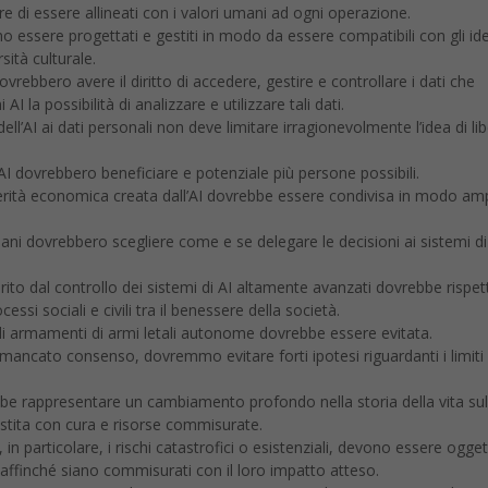
I la possibilità di analizzare e utilizzare tali dati.
ell’AI ai dati personali non deve limitare irragionevolmente l’idea di li
I dovrebbero beneficiare e potenziale più persone possibili.
rità economica creata dall’AI dovrebbe essere condivisa in modo am
ani dovrebbero scegliere come e se delegare le decisioni ai sistemi di
rito dal controllo dei sistemi di AI altamente avanzati dovrebbe rispet
essi sociali e civili tra il benessere della società.
li armamenti di armi letali autonome dovrebbe essere evitata.
i mancato consenso, dovremmo evitare forti ipotesi riguardanti i limiti
be rappresentare un cambiamento profondo nella storia della vita sul
stita con cura e risorse commisurate.
I, in particolare, i rischi catastrofici o esistenziali, devono essere ogget
, affinché siano commisurati con il loro impatto atteso.
ORSIVO
: I sistemi di AI progettati per auto-migliorarsi o auto-replicars
rtare ad un rapido aumento della qualità o delle quantità, devono e
ollo severe.
a dovrebbe essere sviluppata esclusivamente al servizio di ideali etici
tta l’umanità, anziché di un solo paese o organizzazione.