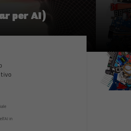
o
ttivo
iale
l’AI in
to
ial AI
o
ni e