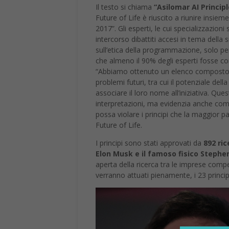
sull’etica della programmazione, solo per ci
che almeno il 90% degli esperti fosse c
“Abbiamo ottenuto un elenco composto da di
problemi futuri, tra cui il potenziale del
associare il loro nome all’iniziativa. Que
interpretazioni, ma evidenzia anche come
possa violare i principi che la maggior p
Future of Life.
I principi sono stati approvati da
892 ric
Elon Musk e il famoso fisico Steph
aperta della ricerca tra le imprese comp
verranno attuati pienamente, i 23 princip