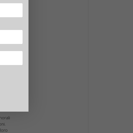
catori
i chi
ta e
e
eria di
morali
oni.
loro
li di