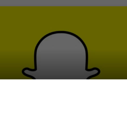
chat: il fantasmino cresce
OCIAL NETWORK
,
TECH-NEWS
|