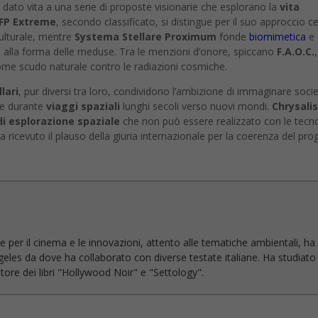
dato vita a una serie di proposte visionarie che esplorano la
vita
FP Extreme
, secondo classificato, si distingue per il suo approccio c
 culturale, mentre
Systema Stellare Proximum
fonde
biomimetica
e
ato alla forma delle meduse. Tra le menzioni d’onore, spiccano
F.A.O.C.
ome scudo naturale contro le radiazioni cosmiche.
lari
, pur diversi tra loro, condividono l’ambizione di immaginare soci
are durante
viaggi spaziali
lunghi secoli verso nuovi mondi.
Chrysalis
di esplorazione spaziale
che non può essere realizzato con le tecn
a ricevuto il plauso della giuria internazionale per la coerenza del pro
e per il cinema e le innovazioni, attento alle tematiche ambientali, ha
geles da dove ha collaborato con diverse testate italiane. Ha studiato
ore dei libri "Hollywood Noir" e "Settology".