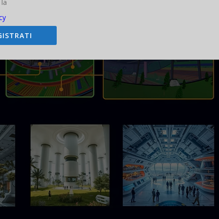
 la
cy
GISTRATI