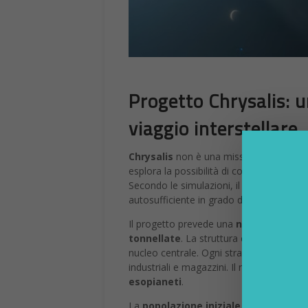
Progetto Chrysalis: 
viaggio interstellare
Chrysalis
non è una missione pianificat
esplora la possibilità di costruire una
na
Secondo le simulazioni, il
viaggio vers
autosufficiente in grado di ospitare gene
Il progetto prevede una
nave spaziale 
tonnellate
. La struttura è organizzata
nucleo centrale. Ogni strato ha una funz
industriali e magazzini. Il nucleo ospita i
esopianeti
.
La
popolazione iniziale
, stimata in
2.4