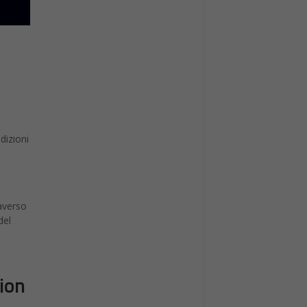
dizioni
averso
del
rion