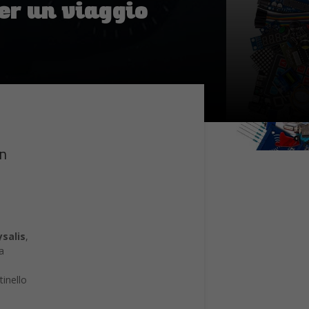
per un viaggio
un
ysalis
,
ma
tinello