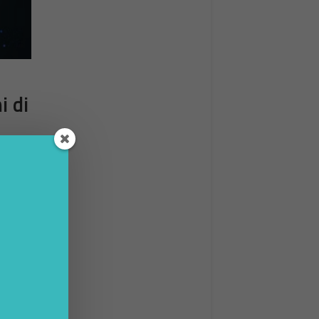
i di
e
nni.
ruttura
no a un
nti