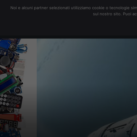
redazione@digitalic.it
Noi e alcuni partner selezionati utilizziamo cookie o tecnologie sim
sul nostro sito. Puoi a
Hardware & Software
D