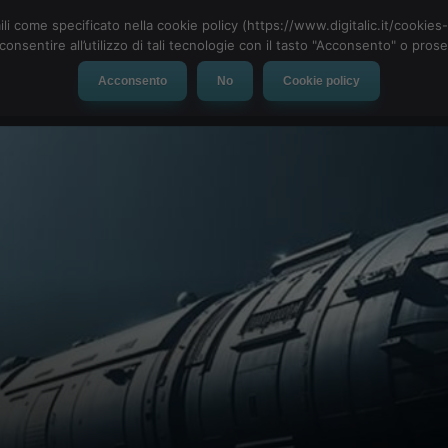
ili come specificato nella cookie policy (https://www.digitalic.it/cookie
cconsentire all’utilizzo di tali tecnologie con il tasto "Acconsento" o pro
Acconsento
No
Cookie policy
evice
Social Network
App
Automotive
Tech-News