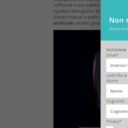
sufficiente e una stabilità sociale nel 
equilibrio demografico intorno ai 1.500 
foreste tropicali a quelle boreali — per 
Non r
artificiale
sarebbe generata dalla rotazi
Ricevi in t
Iscrizione
Email*
controlla la
Nome
Cognome
Privacy*