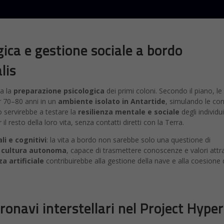
ica e gestione sociale a bordo
lis
da la
preparazione psicologica
dei primi coloni. Secondo il piano, le
er 70–80 anni in un
ambiente isolato in Antartide
, simulando le con
o servirebbe a testare la
resilienza mentale e sociale
degli individui
 il resto della loro vita, senza contatti diretti con la Terra.
li e cognitivi
: la vita a bordo non sarebbe solo una questione di
a
cultura autonoma
, capace di trasmettere conoscenze e valori attr
za artificiale
contribuirebbe alla gestione della nave e alla coesione 
stronavi interstellari nel Project Hype