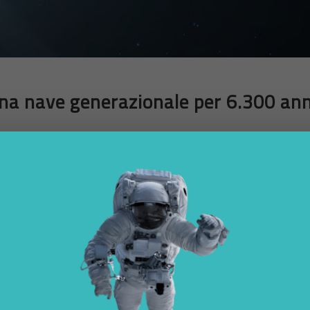
una nave generazionale per 6.300 ann
a né una tecnologia pronta all’uso, ma un
esercizio concettuale
ch
ve generazionale
capace di sostenere la vita umana per migliaia di a
o Alpha Centauri
durerebbe circa
6.300 anni
, e richiederebbe una st
razioni di esseri umani in uno spazio chiuso e isolato.
lunga 58 chilometri
, con una massa stimata di circa
8 milioni di
 secondo il
principio “matrioska”
, con cinque strati concentrici attor
ione specifica: produzione alimentare, spazi comuni, abitazioni, impia
 sistemi di comunicazione e i veicoli di lancio per eventuali missioni su
00 individui
, è stata calcolata per garantire una diversità genetica