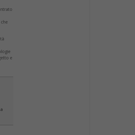
entrato
, che
età
ologie
getto e
 a