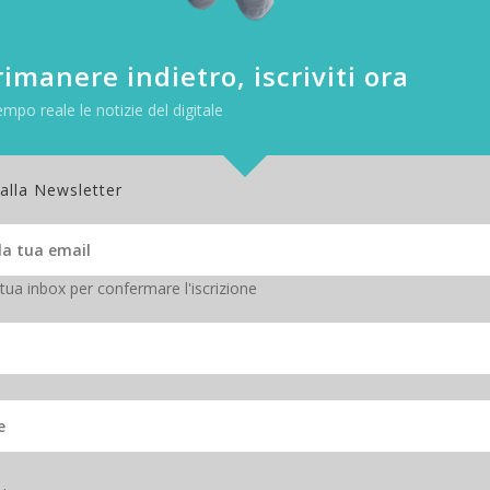
lungo periodo. Il numero sarebbe poi regolato nel tempo per mantenere
abitanti. La nave includerebbe
ambienti artificiali diversificati
— da
preservare la biodiversità e garantire la produzione di cibo. La
gravità
imanere indietro, iscriviti ora
one costante della struttura.
empo reale le notizie del digitale
 alla Newsletter
 tua inbox per confermare l'iscrizione