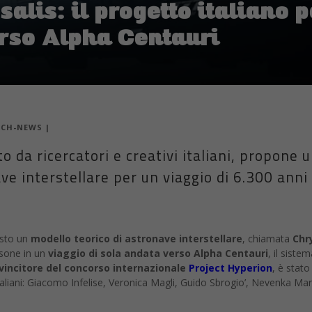
alis: il progetto italiano 
erso Alpha Centauri
ECH-NEWS
|
to da ricercatori e creativi italiani, propone 
ve interstellare per un viaggio di 6.300 anni
osto un
modello teorico di astronave interstellare
, chiamata
Chr
rsone in un
viaggio di sola andata verso Alpha Centauri
, il siste
vincitore del concorso internazionale
Project Hyperion
, è stato
italiani: Giacomo Infelise, Veronica Magli, Guido Sbrogio’, Nevenka Mar