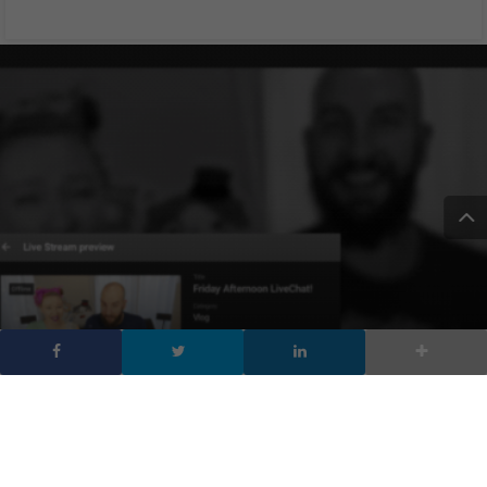
Youtube: arriva lo
streaming desktop senza
encoder