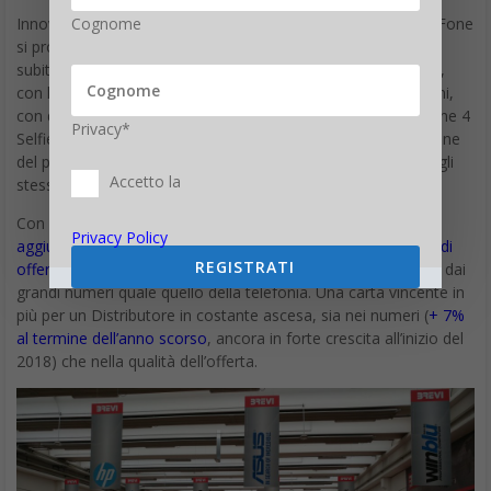
Cognome
Innovazione, qualità e competitività dei prezzi: gli ASUS ZenFone
si propongono con tutte le carte in regola per sfondare da
subito. Disponibile in tutti i cash&carry una line-up completa,
con le versioni ZenFone 4 Max (in entrambe le configurazioni,
con display da 5.2” e 5.5”), ZenFone Max Plus (M1) e ZenFone 4
Privacy*
Selfie Pro. Perfettamente rodate anche le modalità di gestione
del post-vendita, con la possibilità per il reseller di utilizzare gli
Accetto la
stessi canali di assistenza che già usa per i notebook.
Con l’inserimento della gamma smartphone Asus,
Brevi
Privacy Policy
aggiunge un nuovo, fondamentale tassello al suo ventaglio di
REGISTRATI
offerta
: un “A” brand in distribuzione diretta, in un segmento dai
grandi numeri quale quello della telefonia. Una carta vincente in
più per un Distributore in costante ascesa, sia nei numeri (
+ 7%
al termine dell’anno scorso
, ancora in forte crescita all’inizio del
2018) che nella qualità dell’offerta.