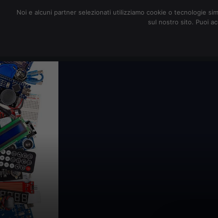
redazione@digitalic.it
Noi e alcuni partner selezionati utilizziamo cookie o tecnologie sim
sul nostro sito. Puoi a
Hardware & Software
D