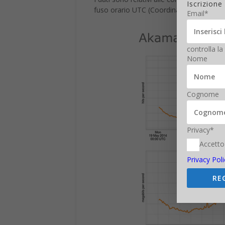
Iscrizione
fuso orario UTC (Coordinated Universal 
Email*
controlla la
Nome
Cognome
Privacy*
Accetto
Privacy Poli
RE