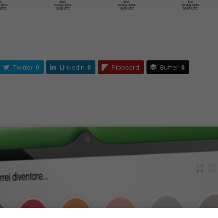
Twitter
0
LinkedIn
0
Flipboard
Buffer
0