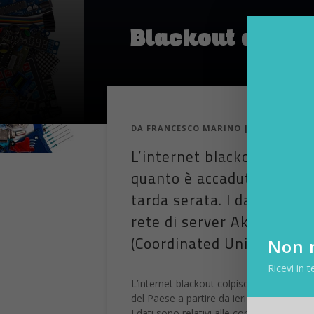
Blackout di Inte
DA
FRANCESCO MARINO
|
20 MAG 2014
L’internet blackout colpis
quanto è accaduto alle con
tarda serata. I dati sono r
rete di server Akamai e gli
(Coordinated Universal Tim
Non r
Ricevi in t
L’internet blackout colpisce la Siria: il
del Paese a partire da ieri in tarda serata
I dati sono relativi alle connessioni Intern