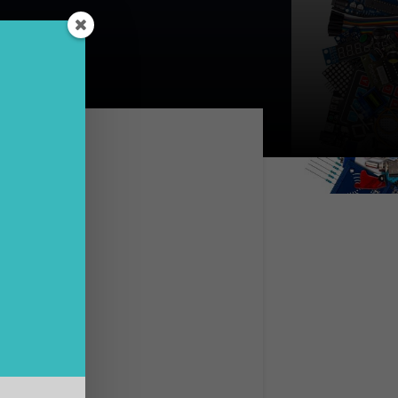
a
 in
la
TC
ernet
o al