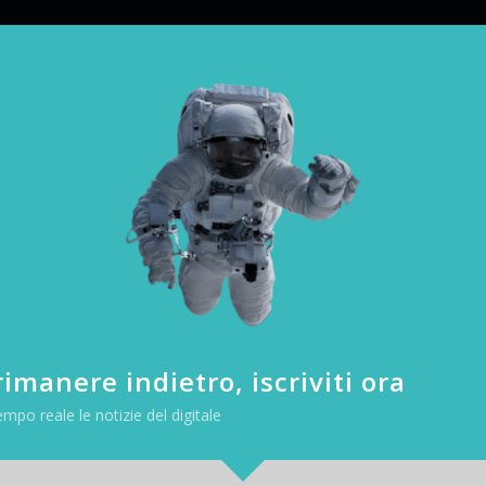
rnet in Siria
|
TECH-NEWS
|
ce la Siria: il seguente grafico Akamai mostr
nessioni Internet del Paese a partire da ieri
elativi alle connessioni Internet veicolate sul
 orari indicati si riferiscono al fuso orario U
e). Blackout di Internet in […]
imanere indietro, iscriviti ora
empo reale le notizie del digitale
 seguente grafico Akamai mostra quanto è accaduto alle connessioni Int
.
et veicolate sulla rete di server Akamai e gli orari indicati si riferiscon