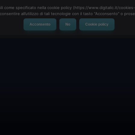
ili come specificato nella cookie policy (https://www.digitalic.it/cookie
cconsentire all’utilizzo di tali tecnologie con il tasto "Acconsento" o pro
Acconsento
No
Cookie policy
evice
Social Network
App
Automotive
Tech-News