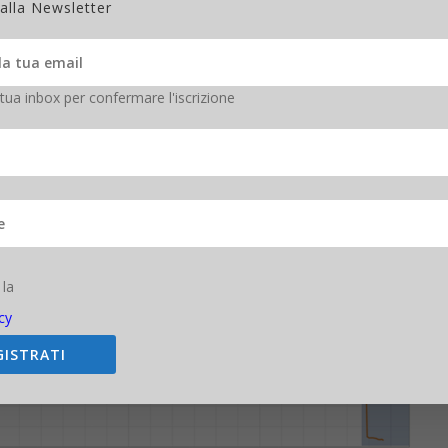
 alla Newsletter
Time).
 tua inbox per confermare l'iscrizione
 la
cy
GISTRATI