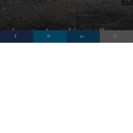
Lo smart working nella
PA: l’esperienza agile di
Città metropolitana di
Roma Capitale
DA
FRANCESCO MARINO
|
31 MAR 2020
|
HARDWARE &
SOFTWARE
,
TECH-NEWS
|
Sono quasi 1200 i dipendenti a cui l’amministrazione
capitolina punta a dare la possibilità di lavorare da
casa grazie al grande progetto di R1 Group e VMware
L’idea di lavoro agile o smart working, come viene anche