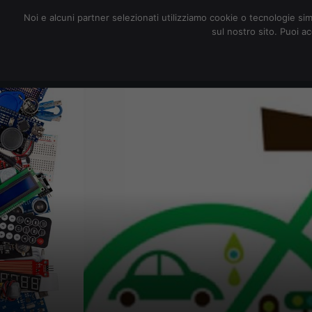
redazione@digitalic.it
Noi e alcuni partner selezionati utilizziamo cookie o tecnologie sim
sul nostro sito. Puoi a
Hardware & Software
D