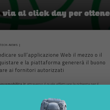
 via al click day per otten
TECH-NEWS
|
ndicare sull’applicazione Web il mezzo o il
quistare e la piattaforma genererà il buono
re ai fornitori autorizzati
onusmobilita.it
attraverso il quale effettuare la richiesta per il
l valore massimo di 500 euro
che copre fino al 60% della spesa
a pedalata assistita e non), monopattini, handbike, hoverboard e segway
i servizi di mobilità condivisa a uso individuale esclusi quelli mediante