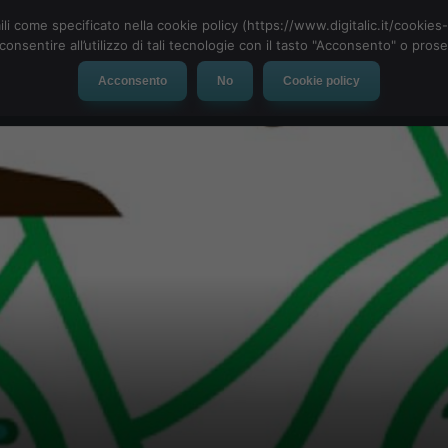
ili come specificato nella cookie policy (https://www.digitalic.it/cookie
cconsentire all’utilizzo di tali tecnologie con il tasto "Acconsento" o pro
Acconsento
No
Cookie policy
evice
Social Network
App
Automotive
Tech-News