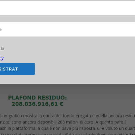
 la
cy
GISTRATI
t un grafico mostra la quota del fondo erogata e quella ancora residu
nziati sono ancora disponibili 208 milioni di euro. A quanto pare il
sh la piattaforma la quale non dava più risposta. Ci è voluto un quar
unati sono stati ammessi in una sala d’attesa virtuale dove sono già
oltr