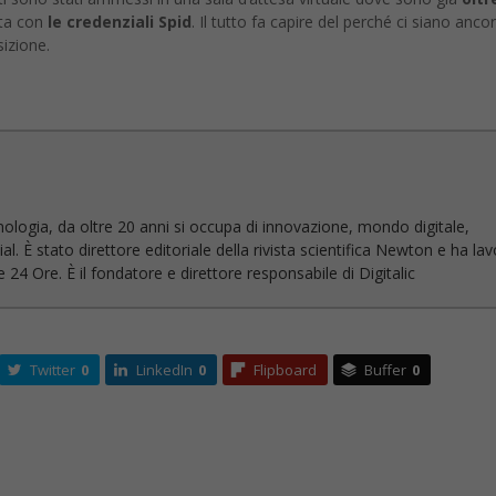
ata con
le credenziali Spid
. Il tutto fa capire del perché ci siano anco
sizione.
nologia, da oltre 20 anni si occupa di innovazione, mondo digitale,
l. È stato direttore editoriale della rivista scientifica Newton e ha la
 24 Ore. È il fondatore e direttore responsabile di Digitalic
Twitter
0
LinkedIn
0
Flipboard
Buffer
0