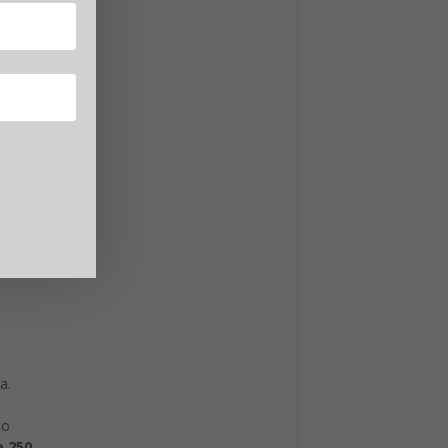
a.
to
e 250