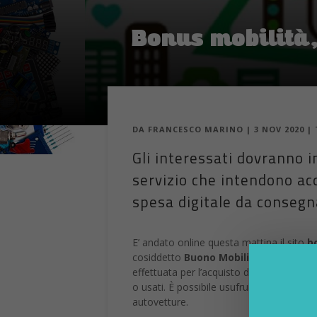
Bonus mobilità,
DA
FRANCESCO MARINO
|
3 NOV 2020
|
Gli interessati dovranno i
servizio che intendono ac
spesa digitale da consegna
E’ andato online questa mattina il sito
b
cosiddetto
Buono Mobilità
(Fase 2),
da
effettuata per l’acquisto di biciclette (
o usati. È possibile usufruirne anche per 
autovetture.