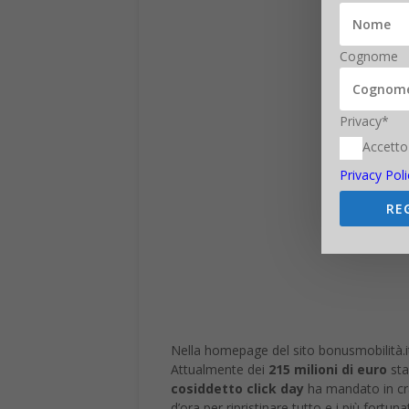
Cognome
Privacy*
Accetto
Privacy Poli
RE
Nella homepage del sito bonusmobilità.i
Attualmente dei
215 milioni di euro
sta
cosiddetto click day
ha mandato in cra
d’ora per ripristinare tutto e i più fort