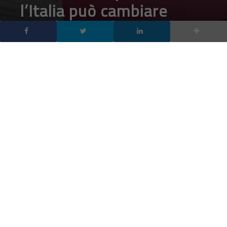
TECH-NEWS
|
1.200 persone in sala, altre 1.000 collegate al live
streaming dell’evento: Il Convegno Assinform è stato
un successo: l’Italia vuole cambiare con il digitale.
Milleduecento persone in sala, altre mille collegate al live
streaming dell’evento
: Il Convegno Assinform “Digitale,
Energia per l’innovazione, nutrimento per la crescita”
organizzato con Confindustria Digitale, è stato probabilmente il
più appassionate di sempre, sicuramente il più seguito nella
storia dell’associazione che raccoglie le aziende del settore
tecnologico.
Fonte: franzrusso.it
Sui social con l’hashtag
#digitaleXinnovazione
ha generato 2.200
tweet durante il suo svolgimento, con una reach potenziale di