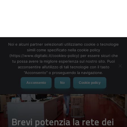
Noi e alcuni partner selezionati utilizziamo cookie o tecnologie
simili come specificato nella cookie policy
(https://www.digitalic.it/cookies-policy) per essere sicuri che
tu possa avere la migliore esperienza sul nostro sito. Puoi
acconsentire all’utilizzo di tali tecnologie con il tasto
"Acconsento" o proseguendo la navigazione.
Acconsento
No
Cookie policy
Brevi potenzia la rete dei
Cash & Carry con il nuovo
punto di Varese