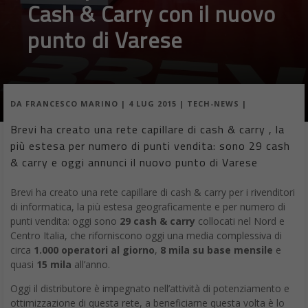
DA
FRANCESCO MARINO
|
4 LUG 2015
|
TECH-NEWS
|
Brevi ha creato una rete capillare di cash & carry , la
più estesa per numero di punti vendita: sono 29 cash
& carry e oggi annunci il nuovo punto di Varese
Brevi ha creato una rete capillare di cash & carry per i rivenditori
di informatica, la più estesa geograficamente e per numero di
punti vendita: oggi sono
29 cash & carry
collocati nel Nord e
Centro Italia, che riforniscono oggi una media complessiva di
circa
1.000 operatori al giorno
,
8 mila su base mensile
e
quasi
15 mila
all’anno.
Oggi il distributore è impegnato nell’attività di potenziamento e
ottimizzazione di questa rete, a beneficiarne questa volta è lo
store di
Varese
, che si è trasferito da Gallarate alla
nuova
sede di Cassano Magnago
(VA). Uno spostamento piccolo in
termini di distanza (due chilometri in linea d’aria) ma che
rappresenta un grande salto di qualità in termini di struttura.
Oltre 700 metri quadrati di superficie
per offrire