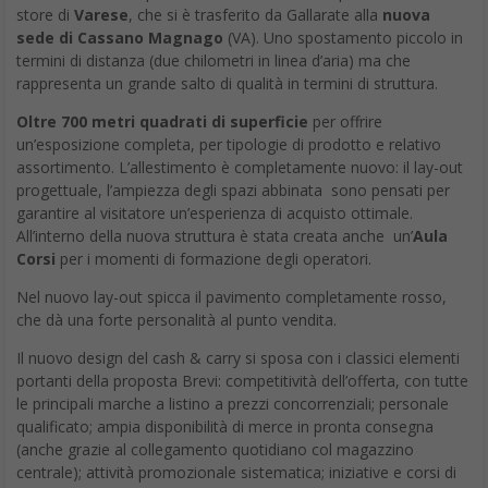
un’esposizione completa, per tipologie di prodotto e relativo
assortimento. L’allestimento è completamente nuovo: il lay-out
progettuale, l’ampiezza degli spazi abbinata sono pensati per
garantire al visitatore un’esperienza di acquisto ottimale.
All’interno della nuova struttura è stata creata anche un’
Aula
Corsi
per i momenti di formazione degli operatori.
Nel nuovo lay-out spicca il pavimento completamente rosso,
che dà una forte personalità al punto vendita.
Il nuovo design del cash & carry si sposa con i classici elementi
portanti della proposta Brevi: competitività dell’offerta, con tutte
le principali marche a listino a prezzi concorrenziali; personale
qualificato; ampia disponibilità di merce in pronta consegna
(anche grazie al collegamento quotidiano col magazzino
centrale); attività promozionale sistematica; iniziative e corsi di
formazione per i rivenditori.
Insomma, un cash & carry che era già fra i più brillanti della rete
Brevi e che adesso ha tutte le carte in regola per crescere
ancora di più, anche ampliando il proprio bacino di rivenditori.
Nella nuova collocazione geografica sarà, infatti, in grado di