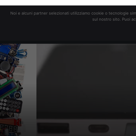
redazione@digitalic.it
Noi e alcuni partner selezionati utilizziamo cookie o tecnologie sim
sul nostro sito. Puoi a
Hardware & Software
D