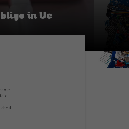
bligo in Ue
opeo e
tato
che il