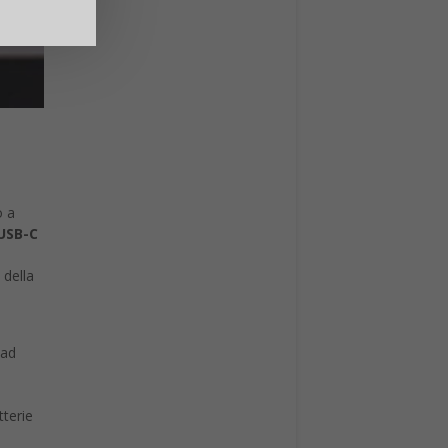
o a
USB-C
 della
 ad
tterie