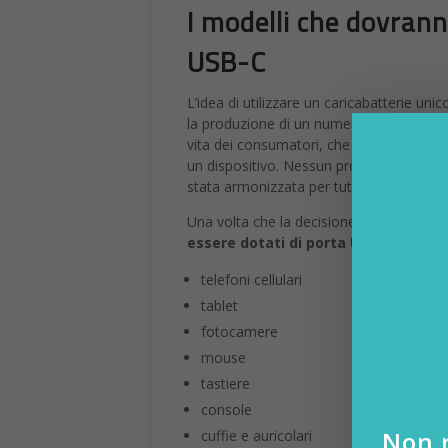
I modelli che dovrann
USB-C
L’idea di utilizzare un caricabatterie un
la produzione di un numero inferiore di ri
vita dei consumatori, che in questo modo
un dispositivo. Nessun problema nemme
stata armonizzata per tutti i dispositivi c
Una volta che la decisione diventerà uffi
essere dotati di porta USB-C
:
telefoni cellulari
tablet
fotocamere
mouse
tastiere
console
Non r
cuffie e auricolari
navigatori satellitari