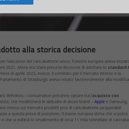
dotto alla storica decisione
 per l’adozione del caricabatterie unico, l’Unione europea aveva iniziat
re 2021. Allora era stata presa la decisione di adottare lo
standard 
mese di aprile 2022, invece, il comitato per il mercato interno e la
 Parlamento di Strasburgo aveva votato favorevolmente alla modifica
à definitivo, i consumatori potranno optare tra l’
acquisto con
uesta, che modificherà le abitudini di alcuni brand –
Apple
e Samsung,
 messo sul mercato prodotti privi di caricabatterie (acquistabili
azie a questa presa di posizione, l’Unione europea stima che si potrà
o
e che si eviterà lo smaltimento di circa 11 mila tonnellate di caricaba