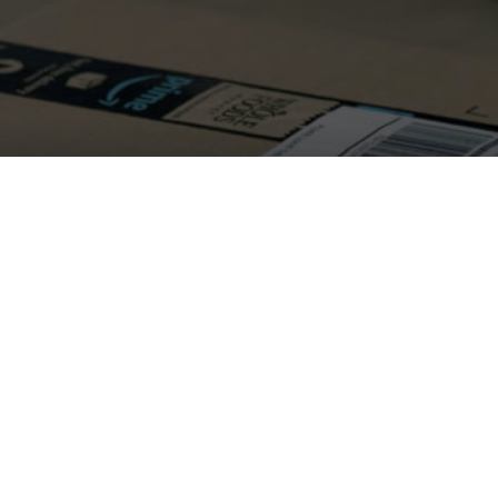
me funziona la consegna c
TECH-NEWS
|