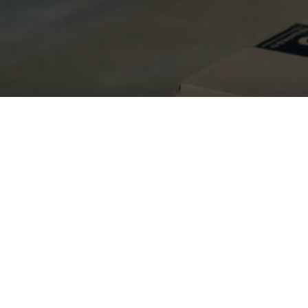
Amazon Key, co
assente
DA
FRANCESCO MARINO
|
3 GIU 2022
|