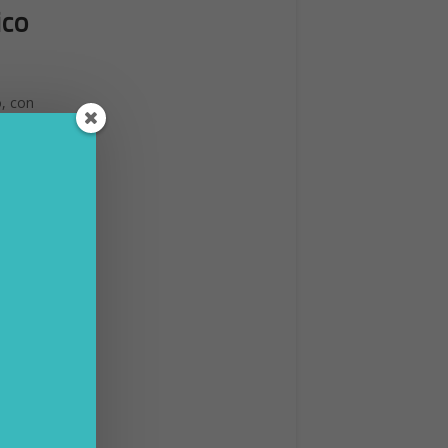
ico
o, con
i di
iù di
cità è
anno