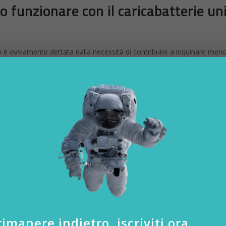
o funzionare con il caricabatterie un
ico è ovviamente dettata dalla necessità di contribuire a inquinare men
fiuti. Al contempo però, l’idea è anche quella di semplificare le abitudin
, attraverso l’
uso di un solo caricabatterie
, possono alimentare p
no per i device che supportano la
ricarica rapida
visto che tale velo
he la utilizzano.
ciale, a partire dall’autunno 2024, questi sono i
dispositivi che dovr
imanere indietro, iscriviti ora