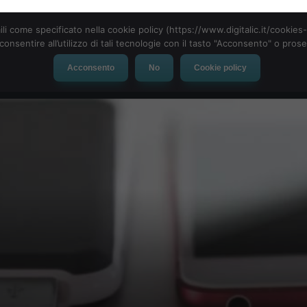
ili come specificato nella cookie policy (https://www.digitalic.it/cookie
cconsentire all’utilizzo di tali tecnologie con il tasto "Acconsento" o pro
Acconsento
No
Cookie policy
evice
Social Network
App
Automotive
Tech-News