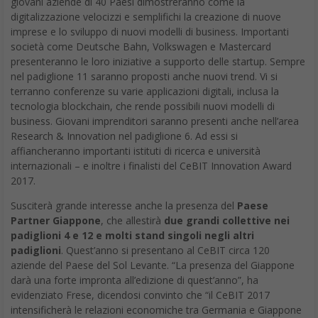
giovani aziende di 40 Paesi dimostreranno come la
digitalizzazione velocizzi e semplifichi la creazione di nuove
imprese e lo sviluppo di nuovi modelli di business. Importanti
società come Deutsche Bahn, Volkswagen e Mastercard
presenteranno le loro iniziative a supporto delle startup. Sempre
nel padiglione 11 saranno proposti anche nuovi trend. Vi si
terranno conferenze su varie applicazioni digitali, inclusa la
tecnologia blockchain, che rende possibili nuovi modelli di
business. Giovani imprenditori saranno presenti anche nell’area
Research & Innovation nel padiglione 6. Ad essi si
affiancheranno importanti istituti di ricerca e università
internazionali – e inoltre i finalisti del CeBIT Innovation Award
2017.
Susciterà grande interesse anche la presenza del
Paese
Partner Giappone
, che allestirà
due grandi collettive nei
padiglioni 4 e 12 e molti stand singoli negli altri
padiglioni
. Quest’anno si presentano al CeBIT circa 120
aziende del Paese del Sol Levante. “La presenza del Giappone
darà una forte impronta all’edizione di quest’anno”, ha
evidenziato Frese, dicendosi convinto che “il CeBIT 2017
intensificherà le relazioni economiche tra Germania e Giappone