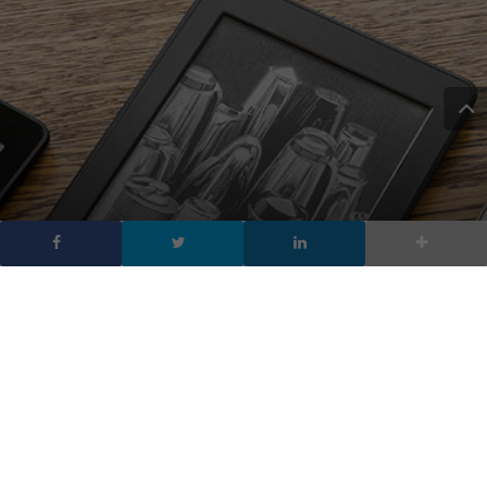
E-book in calo del 16%
rispetto al 2015. Colpa
del prezzo?
DA
FRANCESCO MARINO
|
1 FEB 2017
|
TECH-NEWS
|