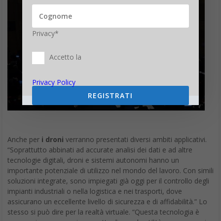
Privacy*
Accetto la
Privacy Policy
REGISTRATI
Anche per
i droni
verranno presentati diversi ambiti applicativi.
“Soprattutto abbinati ad accurate analisi dei dati e ad altre
tecnologie digitali, droni e sistemi autonomi hanno un
importante potenziale di utilizzo nel mondo del lavoro. Con simili
soluzioni integrate, sono impiegati già oggi per il controllo degli
impianti industriali o nella logistica e nei trasporti, dove
assicurano un eccellente livello di sicurezza e di affidabilità.” Lo
stesso si può dire per la realtà virtuale. “Questa tecnologia è