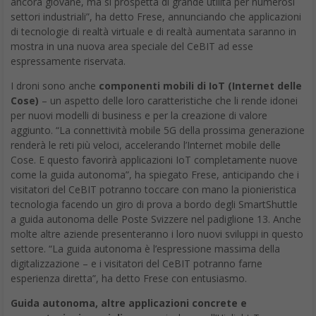
ancora giovane, ma si prospetta di grande utilità per numerosi
settori industriali”, ha detto Frese, annunciando che applicazioni
di tecnologie di realtà virtuale e di realtà aumentata saranno in
mostra in una nuova area speciale del CeBIT ad esse
espressamente riservata.
I droni sono anche
componenti mobili di IoT (Internet delle
Cose)
– un aspetto delle loro caratteristiche che li rende idonei
per nuovi modelli di business e per la creazione di valore
aggiunto. “La connettività mobile 5G della prossima generazione
renderà le reti più veloci, accelerando l’Internet mobile delle
Cose. E questo favorirà applicazioni IoT completamente nuove
come la guida autonoma”, ha spiegato Frese, anticipando che i
visitatori del CeBIT potranno toccare con mano la pionieristica
tecnologia facendo un giro di prova a bordo degli SmartShuttle
a guida autonoma delle Poste Svizzere nel padiglione 13. Anche
molte altre aziende presenteranno i loro nuovi sviluppi in questo
settore. “La guida autonoma è l’espressione massima della
digitalizzazione – e i visitatori del CeBIT potranno farne
esperienza diretta”, ha detto Frese con entusiasmo.
Guida autonoma, altre applicazioni concrete e