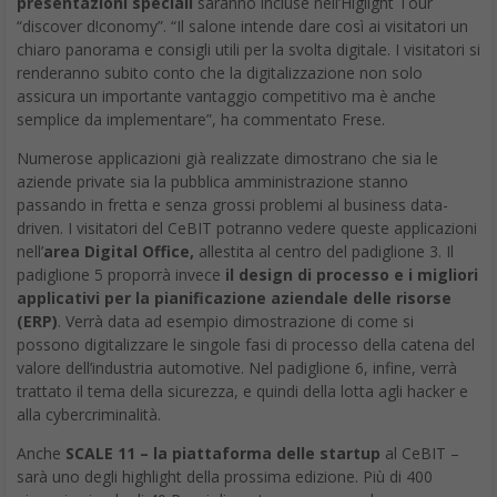
presentazioni speciali
saranno incluse nell’Higlight Tour
“discover d!conomy”. “Il salone intende dare così ai visitatori un
chiaro panorama e consigli utili per la svolta digitale. I visitatori si
renderanno subito conto che la digitalizzazione non solo
assicura un importante vantaggio competitivo ma è anche
semplice da implementare”, ha commentato Frese.
Numerose applicazioni già realizzate dimostrano che sia le
aziende private sia la pubblica amministrazione stanno
passando in fretta e senza grossi problemi al business data-
driven. I visitatori del CeBIT potranno vedere queste applicazioni
nell’
area Digital Office,
allestita al centro del padiglione 3. Il
padiglione 5 proporrà invece
il design di processo e i migliori
applicativi per la pianificazione aziendale delle risorse
(ERP)
. Verrà data ad esempio dimostrazione di come si
possono digitalizzare le singole fasi di processo della catena del
valore dell’industria automotive. Nel padiglione 6, infine, verrà
trattato il tema della sicurezza, e quindi della lotta agli hacker e
alla cybercriminalità.
Anche
SCALE 11 – la piattaforma delle startup
al CeBIT –
sarà uno degli highlight della prossima edizione. Più di 400