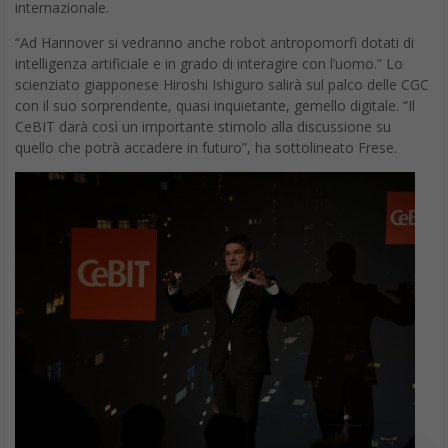
internazionale.
“Ad Hannover si vedranno anche robot antropomorfi dotati di
intelligenza artificiale e in grado di interagire con l’uomo.” Lo
scienziato giapponese Hiroshi Ishiguro salirà sul palco delle CGC
con il suo sorprendente, quasi inquietante, gemello digitale. “Il
CeBIT darà così un importante stimolo alla discussione su
quello che potrà accadere in futuro”, ha sottolineato Frese.