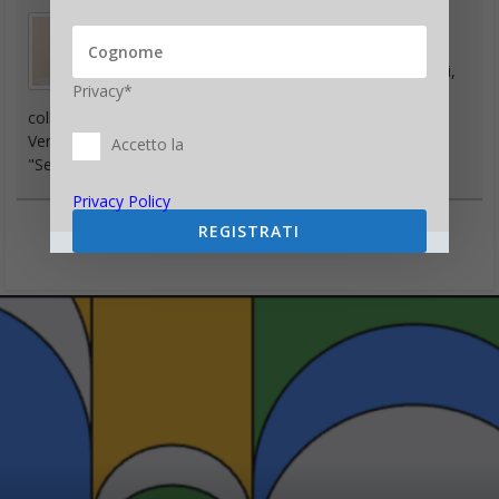
Giornalista con la passione per il cinema e le
innovazioni, attento alle tematiche ambientali,
Privacy*
ha vissuto per anni a Los Angeles da dove ha
collaborato con diverse testate italiane. Ha studiato a
Venezia e in Giappone, autore dei libri "Hollywood Noir" e
Accetto la
"Settology".
Privacy Policy
REGISTRATI