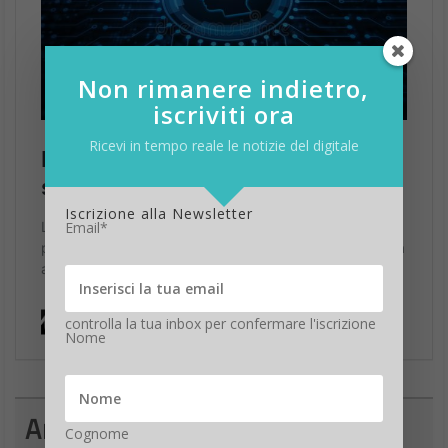
Non rimanere indietro,
iscriviti ora
Ricevi in tempo reale le notizie del digitale
Iscrizione alla Newsletter
Email*
controlla la tua inbox per confermare l'iscrizione
Nome
Andrea Indiano
Cognome