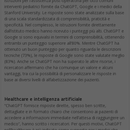
istruzioni per l’assistenza post-operatoria per otto comuni
interventi pediatrici fornite da ChatGPT, Google e i medici della
Stanford University. Le risposte sono state analizzate sulla base
di una scala standardizzata di comprensibilità, praticità e
specificità. Nel complesso, le istruzioni fornite direttamente
dall’istituto medico hanno ricevuto i punteggi più alti. ChatGPT e
Google si sono equivalsi in termini di comprensibilità, ottenendo
entrambi un punteggio superiore all’80%. Mentre ChatGPT ha
ottenuto un buon punteggio per quanto riguarda le descrizioni
tecniche (73%), le risposte di Google sono state valutate meglio
(83%). Anche se ChatGPT non ha superato le altre risorse, i
ricercatori affermano che ha comunque un valore e alcuni
vantaggi, tra cui la possibilità di personalizzare le risposte in
base ai diversi livelli di alfabetizzazione dei pazienti.
Healthcare e intelligenza artificiale
“ChatGPT fornisce risposte dirette, spesso ben scritte,
dettagliate e in formato chiaro che consentono ai pazienti di
accedere a informazioni immediate nell’attesa di raggiungere un
medico”, hanno scritto i ricercatori. Per questi motivi, ChatGPT
nell’healthcare è più indicato come supporto per i medici che