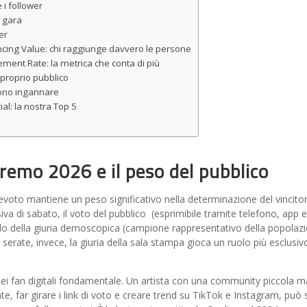
 i follower
n gara
er
ncing Value: chi raggiunge davvero le persone
ment Rate: la metrica che conta di più
 proprio pubblico
sono ingannare
al: la nostra Top 5
remo 2026 e il peso del pubblico
evoto mantiene un peso significativo nella determinazione del vincito
usiva di sabato, il voto del pubblico (esprimibile tramite telefono, app e
ello della giuria demoscopica (campione rappresentativo della popolaz
 serate, invece, la giuria della sala stampa gioca un ruolo più esclusiv
i fan digitali fondamentale. Un artista con una community piccola m
, far girare i link di voto e creare trend su TikTok e Instagram, può 