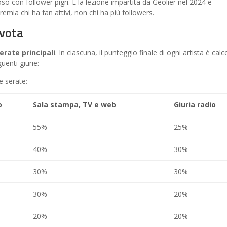
 con follower pigri. È la lezione impartita da Geolier nel 2024 e
emia chi ha fan attivi, non chi ha più followers.
vota
erate principali
. In ciascuna, il punteggio finale di ogni artista è calc
enti giurie:
e serate:
o
Sala stampa, TV e web
Giuria radio
55%
25%
40%
30%
30%
30%
30%
20%
20%
20%