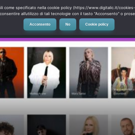
ili come specificato nella cookie policy (https://www.digitalic.it/cookie
cconsentire all’utilizzo di tali tecnologie con il tasto "Acconsento" o pro
Acconsento
No
Cookie policy
evice
Social Network
App
Automotive
Tech-News