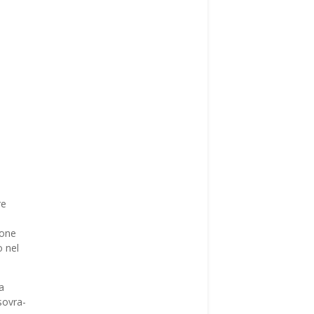
re
ione
o nel
a
sovra-