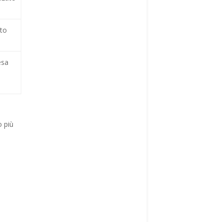
nto
esa
o più