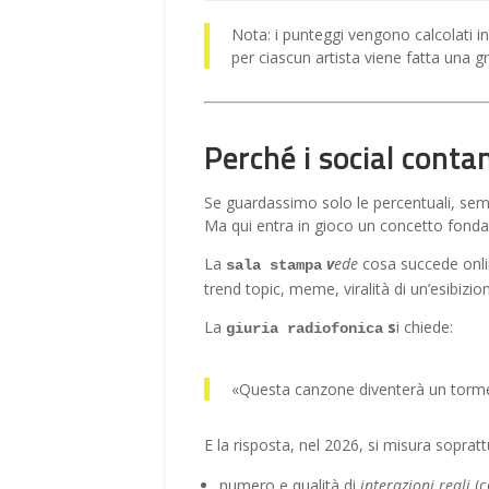
Nota: i punteggi vengono calcolati 
per ciascun artista viene fatta una 
Perché i social cont
Se guardassimo solo le percentuali, semb
Ma qui entra in gioco un concetto fond
La
v
ede
cosa succede onlin
sala stampa
trend topic, meme, viralità di un’esibizio
La
s
i chiede:
giuria radiofonica
«Questa canzone diventerà un torme
E la risposta, nel 2026, si misura soprat
numero e qualità di
interazioni reali
(c