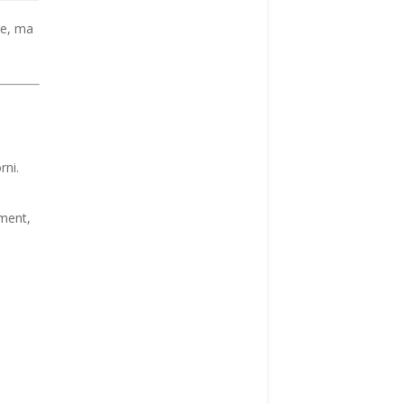
se, ma
rni.
iment,