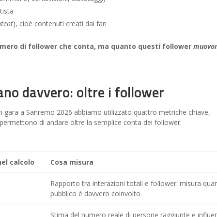
tista
ntent
), cioè contenuti creati dai fan
umero di follower che conta, ma quanto questi follower
muovo
no davvero: oltre i follower
g in gara a Sanremo 2026 abbiamo utilizzato quattro metriche chiave,
 permettono di andare oltre la semplice conta dei follower:
el calcolo
Cosa misura
Rapporto tra interazioni totali e follower: misura quan
pubblico è davvero coinvolto
Stima del numero reale di persone raggiunte e influe