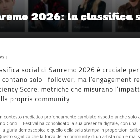
remo 2026: la classifica s
WS
|
sifica social di Sanremo 2026 è cruciale per 
n contano solo i follower, ma l’engagement re
ficiency Score: metriche che misurano l’impat
ulla propria community.
n un contesto mediatico profondamente cambiato rispetto anche solo 
rlo Conti il Festival ha consolidato la sua presenza digitale, con una
della giuria demoscopica e quello della sala stampa in proporzioni calib
. Questo significa che la forza della community di un artista non è mai 