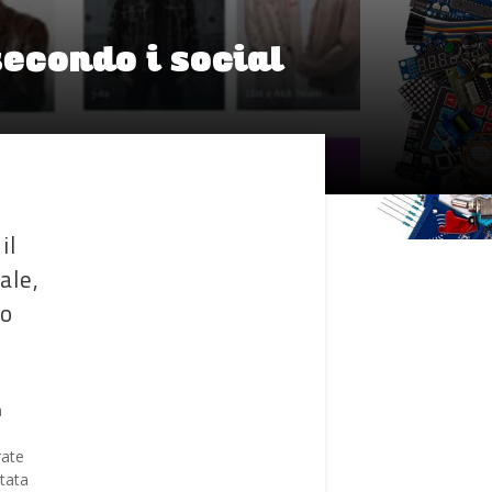
econdo i social
il
ale,
to
a
rate
stata