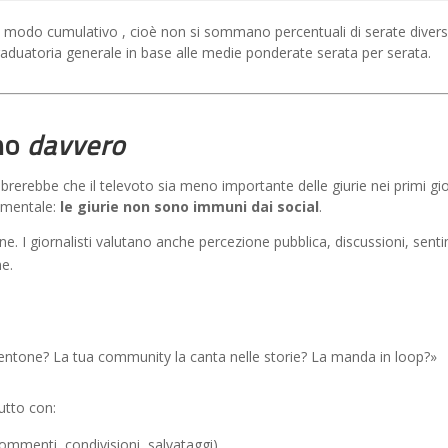
in modo cumulativo , cioè non si sommano percentuali di serate diver
graduatoria generale in base alle medie ponderate serata per serata.
ano
davvero
rerebbe che il televoto sia meno importante delle giurie nei primi gio
amentale:
le giurie non sono immuni dai social
.
e. I giornalisti valutano anche percezione pubblica, discussioni, sent
ne.
ntone? La tua community la canta nelle storie? La manda in loop?»
tutto con:
ommenti, condivisioni, salvataggi)