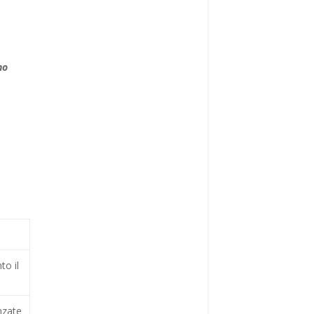
no
to il
nzate