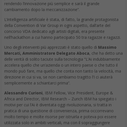
rendendo l’innovazione più semplice e sarà il grande
cambiamento dopo la meccanizzazione”.
L’intelligenza artificiale è stata, di fatto, la grande protagonista
della Convention di Var Group in ogni aspetto, dall’arte del
concorso VDA dedicato agli artisti digitali, era presente
nell’hackathon a cui hanno partecipato 50 tra ragazze e ragazzi.
Uno degli interventi più apprezzati è stato quello di
Massimo
Mercati, Amministratore Delegato Aboca
, che ha detto una
delle verità di solito taciute sulla tecnologia “L’Ai indubbiamente
accelera quello che un’azienda o un intero paese o che tutto il
mondo può fare, ma quello che conta non tanto la velocità, ma
direzione in cui si va, se non cambiamo tragitto l’I ci aiuterà
semplicemente a schiantarci prima”.
Alessandro Curioni
, IBM Fellow, Vice President, Europe &
Africa and Director, IBM Research – Zurich IBM ha spiegato i
motivi per cui l’Ai è diventata oggi rivoluzionaria, si tratta in
pratica di una questione di convenienza, prima occorrevano
molto tempo e molte risorse per istruirla e poteva poi essere
utilizzata solo in ambiti verticali, ma con il sopraggiungere