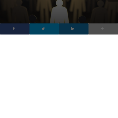
I migliori libri sulla
leadership da leggere
DA
FRANCESCO MARINO
|
15 MAR 2020
|
TECH-NEWS
|
Ecco quali sono i migliori libri sulla leadership del
2019, che ti aiuteranno a diventare il leader che hai
sempre desiderato essere.
Anche se hai avuto ottimi insegnanti, grandi allenatori e altri
leader da cui prendere esempio, ci sono ancora molte voci