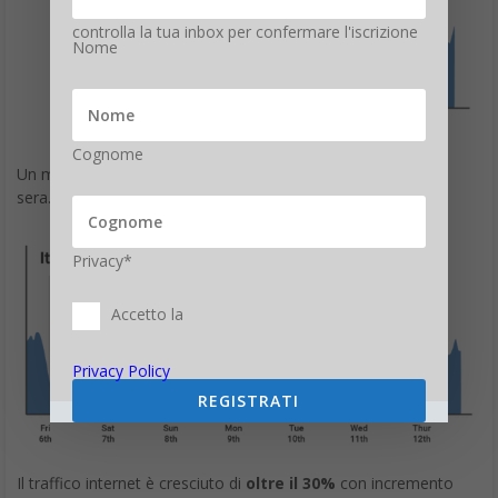
controlla la tua inbox per confermare l'iscrizione
Nome
Cognome
Un modello familiare con traffico di punta in genere la
sera. Ecco invece il traffico dal 5 al 12 marzo.
Privacy*
Accetto la
Privacy Policy
REGISTRATI
Il traffico internet è cresciuto di
oltre il 30%
con incremento