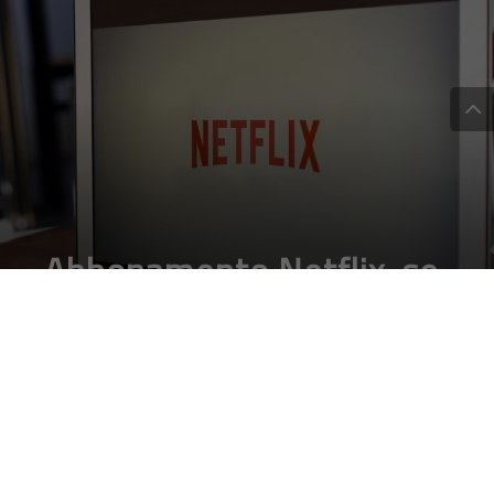
Abbonamento Netflix, se
condiviso con amici e
parenti costerà di più
DA
FRANCESCO MARINO
|
26 MAR 2022
|
TECH-NEWS
|